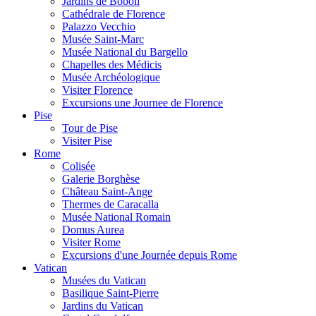
Jardins de Boboli
Cathédrale de Florence
Palazzo Vecchio
Musée Saint-Marc
Musée National du Bargello
Chapelles des Médicis
Musée Archéologique
Visiter Florence
Excursions une Journee de Florence
Pise
Tour de Pise
Visiter Pise
Rome
Colisée
Galerie Borghèse
Château Saint-Ange
Thermes de Caracalla
Musée National Romain
Domus Aurea
Visiter Rome
Excursions d'une Journée depuis Rome
Vatican
Musées du Vatican
Basilique Saint-Pierre
Jardins du Vatican