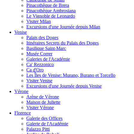
Pinacothèque de Brera
Pinacothèque Ambrosiana
Le Vignoble de Leonardo
Visiter Milan
Excursions d'une Journée depuis Milan
Venise
Palais des Doges
Itinéraires Secrets du Palais des Doges
Basilique Saint-Marc
Musée Correr
Galeries de l'Académie
Ca' Rezzonico
Ca d'Oro
Les Îles de Venise: Murano, Burano et Torcello
Visiter Venise
Excursions d'une Journée depuis Venise
Vérone
Arène de Vérone
Maison de Juliette
Visiter Vérone
Florence
Galerie des Offices
Galerie de l'Académie
Palazzo Pitti