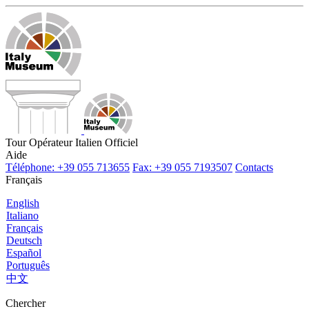
Tour Opérateur Italien Officiel
Aide
Téléphone: +39 055 713655
Fax: +39 055 7193507
Contacts
Français
English
Italiano
Français
Deutsch
Español
Português
中文
Chercher