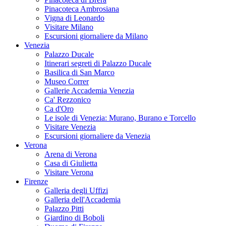
Pinacoteca Ambrosiana
Vigna di Leonardo
Visitare Milano
Escursioni giornaliere da Milano
Venezia
Palazzo Ducale
Itinerari segreti di Palazzo Ducale
Basilica di San Marco
Museo Correr
Gallerie Accademia Venezia
Ca' Rezzonico
Ca d'Oro
Le isole di Venezia: Murano, Burano e Torcello
Visitare Venezia
Escursioni giornaliere da Venezia
Verona
Arena di Verona
Casa di Giulietta
Visitare Verona
Firenze
Galleria degli Uffizi
Galleria dell'Accademia
Palazzo Pitti
Giardino di Boboli