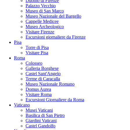
Duomo di Firenze
Palazzo Vecchio
Museo di San Marco
Museo Nazionale del Bargello
Cappelle Medicee
Museo Archeologico
Visitare Firenze
Escursioni giornaliere da Firenze
Pisa
Torre di Pisa
Visitare Pisa
Roma
Colosseo
Galleria Borghese
Castel Sant'Angelo
Terme di Caracalla
Museo Nazionale Romano
Domus Aurea
Visitare Roma
Escursioni Giornaliere da Roma
Vaticano
Musei Vaticani
Basilica di San Pietro
Giardini Vaticani
Castel Gandolfo