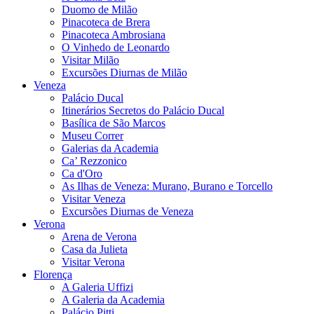
Duomo de Milão
Pinacoteca de Brera
Pinacoteca Ambrosiana
O Vinhedo de Leonardo
Visitar Milão
Excursões Diurnas de Milão
Veneza
Palácio Ducal
Itinerários Secretos do Palácio Ducal
Basílica de São Marcos
Museu Correr
Galerias da Academia
Ca’ Rezzonico
Ca d'Oro
As Ilhas de Veneza: Murano, Burano e Torcello
Visitar Veneza
Excursões Diurnas de Veneza
Verona
Arena de Verona
Casa da Julieta
Visitar Verona
Florença
A Galeria Uffizi
A Galeria da Academia
Palácio Pitti