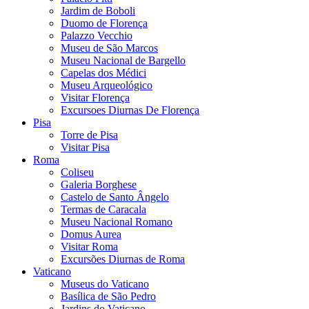
Jardim de Boboli
Duomo de Florença
Palazzo Vecchio
Museu de São Marcos
Museu Nacional de Bargello
Capelas dos Médici
Museu Arqueológico
Visitar Florença
Excursoes Diurnas De Florença
Pisa
Torre de Pisa
Visitar Pisa
Roma
Coliseu
Galeria Borghese
Castelo de Santo Ângelo
Termas de Caracala
Museu Nacional Romano
Domus Aurea
Visitar Roma
Excursões Diurnas de Roma
Vaticano
Museus do Vaticano
Basílica de São Pedro
Jardins do Vaticano