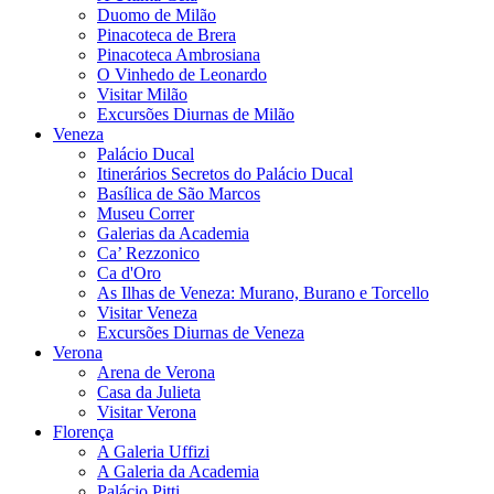
Duomo de Milão
Pinacoteca de Brera
Pinacoteca Ambrosiana
O Vinhedo de Leonardo
Visitar Milão
Excursões Diurnas de Milão
Veneza
Palácio Ducal
Itinerários Secretos do Palácio Ducal
Basílica de São Marcos
Museu Correr
Galerias da Academia
Ca’ Rezzonico
Ca d'Oro
As Ilhas de Veneza: Murano, Burano e Torcello
Visitar Veneza
Excursões Diurnas de Veneza
Verona
Arena de Verona
Casa da Julieta
Visitar Verona
Florença
A Galeria Uffizi
A Galeria da Academia
Palácio Pitti