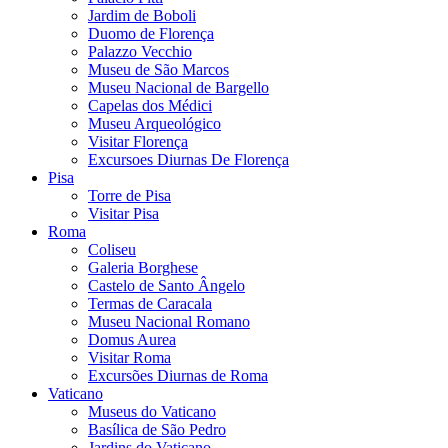
Jardim de Boboli
Duomo de Florença
Palazzo Vecchio
Museu de São Marcos
Museu Nacional de Bargello
Capelas dos Médici
Museu Arqueológico
Visitar Florença
Excursoes Diurnas De Florença
Pisa
Torre de Pisa
Visitar Pisa
Roma
Coliseu
Galeria Borghese
Castelo de Santo Ângelo
Termas de Caracala
Museu Nacional Romano
Domus Aurea
Visitar Roma
Excursões Diurnas de Roma
Vaticano
Museus do Vaticano
Basílica de São Pedro
Jardins do Vaticano