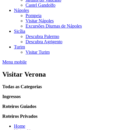
Castel Gandolfo
Nápoles
Pompeia
Visitar Nápoles
Excursões Diurnas de Nápoles
Sicília
Descubra Palermo
Descubra Agrigento
Turim
Visitar Turim
Menu mobile
Visitar Verona
Todas as Categorias
Ingressos
Roteiros Guiados
Roteiros Privados
Home