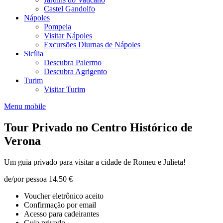
Castel Gandolfo
Nápoles
Pompeia
Visitar Nápoles
Excursões Diurnas de Nápoles
Sicília
Descubra Palermo
Descubra Agrigento
Turim
Visitar Turim
Menu mobile
Tour Privado no Centro Histórico de
Verona
Um guia privado para visitar a cidade de Romeu e Julieta!
de/por pessoa
14.50 €
Voucher eletrônico aceito
Confirmação por email
Acesso para cadeirantes
Guia privado