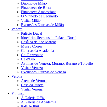
Duomo de Milão
Pinacoteca de Brera
Pinacoteca Ambrosiana
O Vinhedo de Leonardo
Visitar Milão
Excursões Diurnas de Milão
Veneza
Palácio Ducal
Itinerários Secretos do Palácio Ducal
Basílica de São Marcos
Museu Correr
Galerias da Academia
Ca’ Rezzonico
Ca d'Oro
As Ilhas de Veneza: Murano, Burano e Torcello
Visitar Veneza
Excursões Diurnas de Veneza
Verona
Arena de Verona
Casa da Julieta
Visitar Verona
Florença
A Galeria Uffizi
A Galeria da Academia
Palácio Pitti