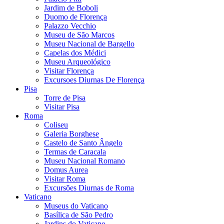
Jardim de Boboli
Duomo de Florença
Palazzo Vecchio
Museu de São Marcos
Museu Nacional de Bargello
Capelas dos Médici
Museu Arqueológico
Visitar Florença
Excursoes Diurnas De Florença
Pisa
Torre de Pisa
Visitar Pisa
Roma
Coliseu
Galeria Borghese
Castelo de Santo Ângelo
Termas de Caracala
Museu Nacional Romano
Domus Aurea
Visitar Roma
Excursões Diurnas de Roma
Vaticano
Museus do Vaticano
Basílica de São Pedro
Jardins do Vaticano