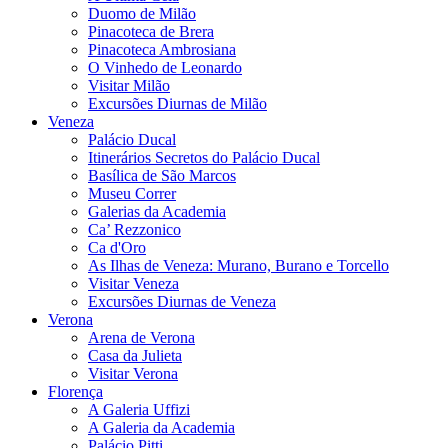
Duomo de Milão
Pinacoteca de Brera
Pinacoteca Ambrosiana
O Vinhedo de Leonardo
Visitar Milão
Excursões Diurnas de Milão
Veneza
Palácio Ducal
Itinerários Secretos do Palácio Ducal
Basílica de São Marcos
Museu Correr
Galerias da Academia
Ca’ Rezzonico
Ca d'Oro
As Ilhas de Veneza: Murano, Burano e Torcello
Visitar Veneza
Excursões Diurnas de Veneza
Verona
Arena de Verona
Casa da Julieta
Visitar Verona
Florença
A Galeria Uffizi
A Galeria da Academia
Palácio Pitti