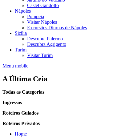
Castel Gandolfo
Nápoles
Pompeia
Visitar Nápoles
Excursões Diurnas de Nápoles
Sicília
Descubra Palermo
Descubra Agrigento
Turim
Visitar Turim
Menu mobile
A Última Ceia
Todas as Categorias
Ingressos
Roteiros Guiados
Roteiros Privados
Home