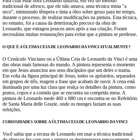
Para criar estar obra Leonardo utilizou, em vez do método
tradicional de afresco, que ele não amava, uma técnica mista "a
seco", misturando têmpera e tinta a óleo sobre gesso para ter tempo,
durante o processo, de realizar modificações na pintura. Esta técnica,
no entanto, foi a causa da deterioração precoce da obra de
Leonardo, que estragou poucos anos após a sua criação. Foram
necessárias muitas restaurações para evitar que a pintura se perdesse.
O QUE É A ÚLTIMA CEIA DE LEONARDO DA VINCI ATUALMENTE?
O Cenáculo Vinciano ou a Última Ceia de Leonardo da Vinci é uma
das obras mais famosas do mundo. A pintura representa o momento
em que Jesus anunciou aos seus discípulos que um deles o trairia.
Em volta da figura principal de Jesus, todos os apóstolos, separados
em grupos de três, reagem a frase que acabam de ouvir. A cena está
iluminada por uma luz clara que realça os detalhes da pintura, como
pratos, copos e a comida que se encontra na comprida mesa. A
pintura de Leonardo mede 460 x 880 cm e encontra-se no Refeitório
de Santa Maria delle Grazie, onde os monges faziam as suas
refeições.
CURIOSIDADES SOBRE A ÚLTIMA CEIA DE LEONARDO DA VINCI
Você sabia que a recusa de Leonardo em usar a técnica tradicional
de afrescos fez com que a pintura se desintegrasse precocemente, o