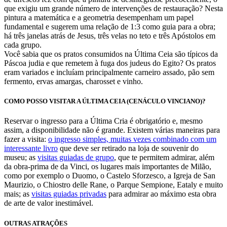
que exigiu um grande número de intervenções de restauração? Nesta
pintura a matemática e a geometria desempenham um papel
fundamental e sugerem uma relação de 1:3 como guia para a obra;
há três janelas atrás de Jesus, três velas no teto e três Apóstolos em
cada grupo.
Você sabia que os pratos consumidos na Última Ceia são típicos da
Páscoa judia e que remetem à fuga dos judeus do Egito? Os pratos
eram variados e incluíam principalmente carneiro assado, pão sem
fermento, ervas amargas, charosset e vinho.
COMO POSSO VISITAR A ÚLTIMA CEIA (CENÁCULO VINCIANO)?
Reservar o ingresso para a Última Cria é obrigatório e, mesmo
assim, a disponibilidade não é grande. Existem várias maneiras para
fazer a visita:
o ingresso simples, muitas vezes combinado com um
interessante livro
que deve ser retirado na loja de souvenir do
museu; as
visitas guiadas de grupo
, que te permitem admirar, além
da obra-prima de da Vinci, os lugares mais importantes de Milão,
como por exemplo o Duomo, o Castelo Sforzesco, a Igreja de San
Maurizio, o Chiostro delle Rane, o Parque Sempione, Eataly e muito
mais; as
visitas guiadas privadas
para admirar ao máximo esta obra
de arte de valor inestimável.
OUTRAS ATRAÇÕES