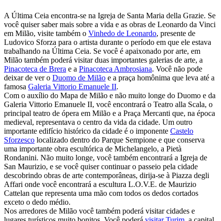
A Última Ceia encontra-se na Igreja de Santa Maria della Grazie. Se
você quiser saber mais sobre a vida e as obras de Leonardo da Vinci
em Milão, visite também o
Vinhedo de Leonardo
, presente de
Ludovico Sforza para o artista durante o período em que ele estava
trabalhando na Última Ceia. Se você é apaixonado por arte, em
Milão também poderá visitar duas importantes galerias de arte, a
Pinacoteca de Brera
e a
Pinacoteca Ambrosiana
. Você não pode
deixar de ver o
Duomo de Milão
e a praça homônima que leva até a
famosa
Galeria Vittorio Emanuele II
.
Com o auxílio do Mapa de Milão e não muito longe do Duomo e da
Galeria Vittorio Emanuele II, você encontrará o Teatro alla Scala, o
principal teatro de ópera em Milão e a Praça Mercanti que, na época
medieval, representava o centro da vida da cidade. Um outro
importante edifício histórico da cidade é o imponente
Castelo
Sforzesco
localizado dentro do Parque Sempione e que conserva
uma importante obra escultórica de Michelangelo, a Pietà
Rondanini. Não muito longe, você também encontrará a Igreja de
San Maurizio, e se você quiser continuar o passeio pela cidade
descobrindo obras de arte contemporâneas, dirija-se à Piazza degli
Affari onde você encontrará a escultura L.O.V.E. de Maurizio
Cattelan que representa uma mão com todos os dedos cortados
exceto o dedo médio.
Nos arredores de Milão você também poderá visitar cidades e
lugares turísticos muito bonitos. Você poderá
visitar Turim
, a capital