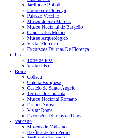
Jardim de Boboli
Duomo de Florença
Palazzo Vecchio
Museu de São Marcos
Museu Nacional de Bargello
Capelas dos Médici
Museu Arqueológico
Visitar Florença
Excursoes Diurnas De Florença
Pisa
Torre de Pisa
Visitar Pisa
Roma
Coliseu
Galeria Borghese
Castelo de Santo Ângelo
Termas de Caracala
Museu Nacional Romano
Domus Aurea
Visitar Roma
Excursões Diurnas de Roma
Vaticano
Museus do Vaticano
Basílica de São Pedro
Jardins do Vaticano