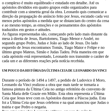
o complexo é muito equilibrado e estudado em detalhe. Até os
apóstolos divididos em quatro grupos estão organizados para
contribuir com a simetria geral da obra. Leonardo quis comunicar a
direção da propagação do anúncio feito por Jesus, escutado cada vez
menos pelos apóstolos a medida que se distanciam do centro da cena
e ao mesmo tempo, as emoções e os pensamentos dos apóstolos
traduzidos em gestos e atitudes.
As figuras representadas são, começando pelo lado mais distante da
mesa à direita de Jesus, Bartolomeu, Tiago Menor e André, no
segundo grupo Pedro, Judas e João ao lado de Jesus. Do lado
esquerdo de Jesus encontramos Tomás, Tiago Maior e Felipe e no
último grupo Mateus, Simão e Judas Tadeu. Pela maneira em que
cada apóstolo está representado, Leonardo nos transmite o caráter de
cada um e as diferentes reações pela notícia recebida.
UM POUCO DA HISTÓRIA DA ÚLTIMA CEIA DE LEONARDO DA VINCI
Durante o período de 1494 a 1497, a pedido de Ludovico il Moro,
Leonardo da Vinci realizou a obra que mais tarde se tornaria a
famosa pintura da Última Ceia no antigo refeitório do convento de
Santa Maria delle Grazie em Milão. Esta obra representa a Última
Ceia que Jesus teve com os Apóstolos durante a Páscoa judia. Esta
foi a Última Ceia que Jesus celebrou e na qual anunciou que Judas o
trairia e que Pedro o negaria.