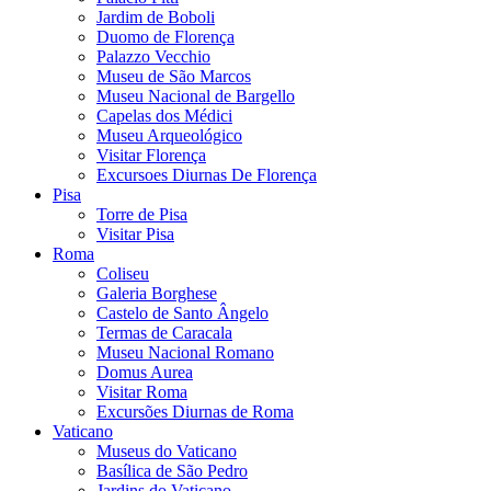
Jardim de Boboli
Duomo de Florença
Palazzo Vecchio
Museu de São Marcos
Museu Nacional de Bargello
Capelas dos Médici
Museu Arqueológico
Visitar Florença
Excursoes Diurnas De Florença
Pisa
Torre de Pisa
Visitar Pisa
Roma
Coliseu
Galeria Borghese
Castelo de Santo Ângelo
Termas de Caracala
Museu Nacional Romano
Domus Aurea
Visitar Roma
Excursões Diurnas de Roma
Vaticano
Museus do Vaticano
Basílica de São Pedro
Jardins do Vaticano