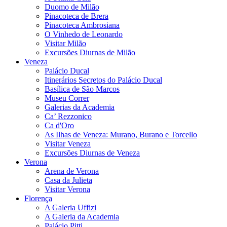
Duomo de Milão
Pinacoteca de Brera
Pinacoteca Ambrosiana
O Vinhedo de Leonardo
Visitar Milão
Excursões Diurnas de Milão
Veneza
Palácio Ducal
Itinerários Secretos do Palácio Ducal
Basílica de São Marcos
Museu Correr
Galerias da Academia
Ca’ Rezzonico
Ca d'Oro
As Ilhas de Veneza: Murano, Burano e Torcello
Visitar Veneza
Excursões Diurnas de Veneza
Verona
Arena de Verona
Casa da Julieta
Visitar Verona
Florença
A Galeria Uffizi
A Galeria da Academia
Palácio Pitti