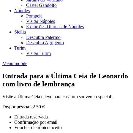
Castel Gandolfo
Nápoles
Pompeia
Visitar Nápoles
Excursões Diurnas de Nápoles
Sicília
Descubra Palermo
Descubra Agrigento
Turim
Visitar Turim
Menu mobile
Entrada para a Última Ceia de Leonardo
com livro de lembrança
Visite a Última Ceia e leve para casa um souvenir especial!
De/por pessoa
22.50 €
Entrada reservada
Confirmação por email
Voucher eletrônico aceito