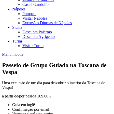
Castel Gandolfo
Nápoles
Pompeia
Visitar Nápoles
Excursões Diurnas de Nápoles
Sicília
Descubra Palermo
Descubra Agrigento
Turim
Visitar Turim
Menu mobile
Passeio de Grupo Guiado na Toscana de
Vespa
Uma excursão de um dia para descobrir o interior da Toscana de
Vespa!
a partir de/por pessoa
169.00 €
Guia em inglês
Confirmação por email
Voucher eletrônico aceito