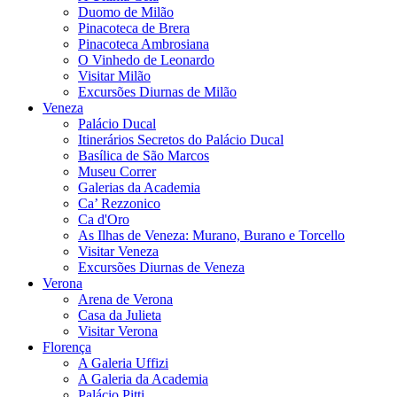
Duomo de Milão
Pinacoteca de Brera
Pinacoteca Ambrosiana
O Vinhedo de Leonardo
Visitar Milão
Excursões Diurnas de Milão
Veneza
Palácio Ducal
Itinerários Secretos do Palácio Ducal
Basílica de São Marcos
Museu Correr
Galerias da Academia
Ca’ Rezzonico
Ca d'Oro
As Ilhas de Veneza: Murano, Burano e Torcello
Visitar Veneza
Excursões Diurnas de Veneza
Verona
Arena de Verona
Casa da Julieta
Visitar Verona
Florença
A Galeria Uffizi
A Galeria da Academia
Palácio Pitti