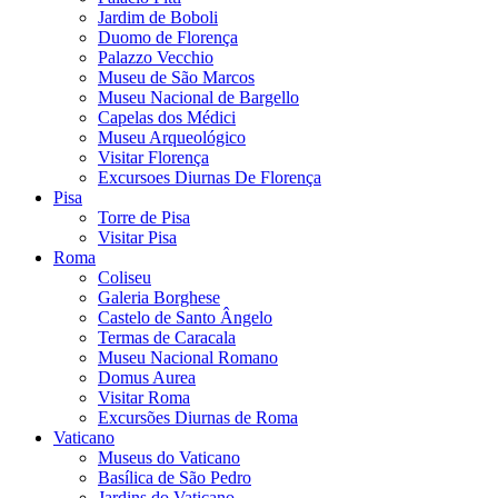
Jardim de Boboli
Duomo de Florença
Palazzo Vecchio
Museu de São Marcos
Museu Nacional de Bargello
Capelas dos Médici
Museu Arqueológico
Visitar Florença
Excursoes Diurnas De Florença
Pisa
Torre de Pisa
Visitar Pisa
Roma
Coliseu
Galeria Borghese
Castelo de Santo Ângelo
Termas de Caracala
Museu Nacional Romano
Domus Aurea
Visitar Roma
Excursões Diurnas de Roma
Vaticano
Museus do Vaticano
Basílica de São Pedro
Jardins do Vaticano