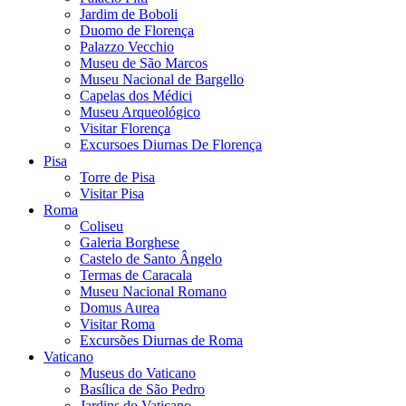
Jardim de Boboli
Duomo de Florença
Palazzo Vecchio
Museu de São Marcos
Museu Nacional de Bargello
Capelas dos Médici
Museu Arqueológico
Visitar Florença
Excursoes Diurnas De Florença
Pisa
Torre de Pisa
Visitar Pisa
Roma
Coliseu
Galeria Borghese
Castelo de Santo Ângelo
Termas de Caracala
Museu Nacional Romano
Domus Aurea
Visitar Roma
Excursões Diurnas de Roma
Vaticano
Museus do Vaticano
Basílica de São Pedro
Jardins do Vaticano