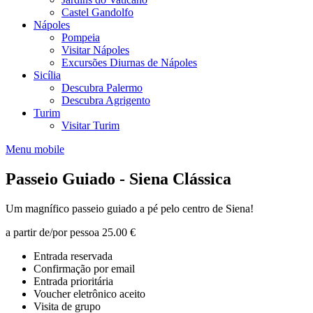
Castel Gandolfo
Nápoles
Pompeia
Visitar Nápoles
Excursões Diurnas de Nápoles
Sicília
Descubra Palermo
Descubra Agrigento
Turim
Visitar Turim
Menu mobile
Passeio Guiado - Siena Clássica
Um magnífico passeio guiado a pé pelo centro de Siena!
a partir de/por pessoa
25.00 €
Entrada reservada
Confirmação por email
Entrada prioritária
Voucher eletrônico aceito
Visita de grupo