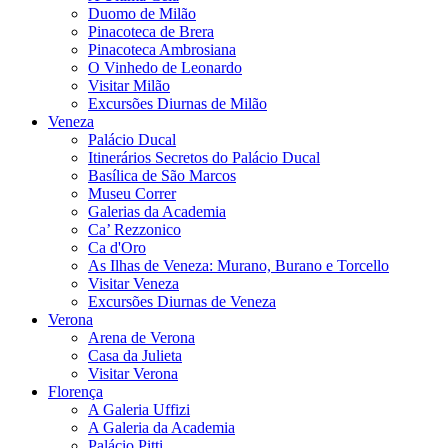
Duomo de Milão
Pinacoteca de Brera
Pinacoteca Ambrosiana
O Vinhedo de Leonardo
Visitar Milão
Excursões Diurnas de Milão
Veneza
Palácio Ducal
Itinerários Secretos do Palácio Ducal
Basílica de São Marcos
Museu Correr
Galerias da Academia
Ca’ Rezzonico
Ca d'Oro
As Ilhas de Veneza: Murano, Burano e Torcello
Visitar Veneza
Excursões Diurnas de Veneza
Verona
Arena de Verona
Casa da Julieta
Visitar Verona
Florença
A Galeria Uffizi
A Galeria da Academia
Palácio Pitti