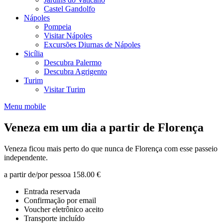
Castel Gandolfo
Nápoles
Pompeia
Visitar Nápoles
Excursões Diurnas de Nápoles
Sicília
Descubra Palermo
Descubra Agrigento
Turim
Visitar Turim
Menu mobile
Veneza em um dia a partir de Florença
Veneza ficou mais perto do que nunca de Florença com esse passeio
independente.
a partir de/por pessoa
158.00 €
Entrada reservada
Confirmação por email
Voucher eletrônico aceito
Transporte incluído