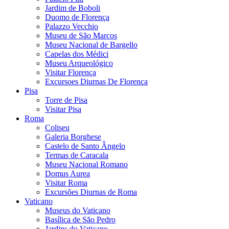
Jardim de Boboli
Duomo de Florença
Palazzo Vecchio
Museu de São Marcos
Museu Nacional de Bargello
Capelas dos Médici
Museu Arqueológico
Visitar Florença
Excursoes Diurnas De Florença
Pisa
Torre de Pisa
Visitar Pisa
Roma
Coliseu
Galeria Borghese
Castelo de Santo Ângelo
Termas de Caracala
Museu Nacional Romano
Domus Aurea
Visitar Roma
Excursões Diurnas de Roma
Vaticano
Museus do Vaticano
Basílica de São Pedro
Jardins do Vaticano