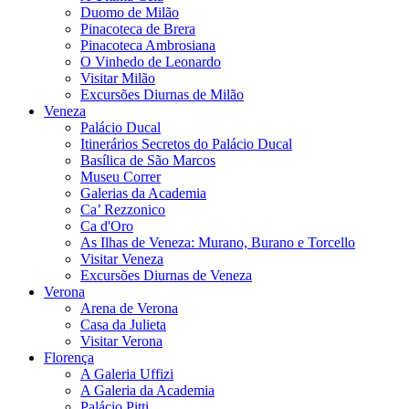
Duomo de Milão
Pinacoteca de Brera
Pinacoteca Ambrosiana
O Vinhedo de Leonardo
Visitar Milão
Excursões Diurnas de Milão
Veneza
Palácio Ducal
Itinerários Secretos do Palácio Ducal
Basílica de São Marcos
Museu Correr
Galerias da Academia
Ca’ Rezzonico
Ca d'Oro
As Ilhas de Veneza: Murano, Burano e Torcello
Visitar Veneza
Excursões Diurnas de Veneza
Verona
Arena de Verona
Casa da Julieta
Visitar Verona
Florença
A Galeria Uffizi
A Galeria da Academia
Palácio Pitti