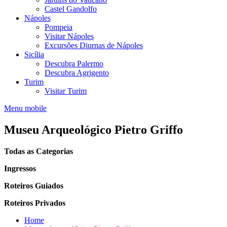
Castel Gandolfo
Nápoles
Pompeia
Visitar Nápoles
Excursões Diurnas de Nápoles
Sicília
Descubra Palermo
Descubra Agrigento
Turim
Visitar Turim
Menu mobile
Museu Arqueológico Pietro Griffo
Todas as Categorias
Ingressos
Roteiros Guiados
Roteiros Privados
Home