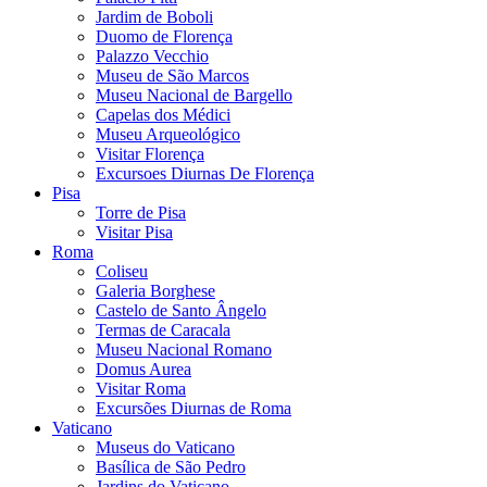
Jardim de Boboli
Duomo de Florença
Palazzo Vecchio
Museu de São Marcos
Museu Nacional de Bargello
Capelas dos Médici
Museu Arqueológico
Visitar Florença
Excursoes Diurnas De Florença
Pisa
Torre de Pisa
Visitar Pisa
Roma
Coliseu
Galeria Borghese
Castelo de Santo Ângelo
Termas de Caracala
Museu Nacional Romano
Domus Aurea
Visitar Roma
Excursões Diurnas de Roma
Vaticano
Museus do Vaticano
Basílica de São Pedro
Jardins do Vaticano