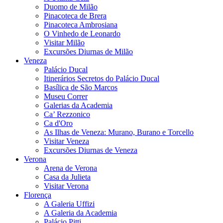
Duomo de Milão
Pinacoteca de Brera
Pinacoteca Ambrosiana
O Vinhedo de Leonardo
Visitar Milão
Excursões Diurnas de Milão
Veneza
Palácio Ducal
Itinerários Secretos do Palácio Ducal
Basílica de São Marcos
Museu Correr
Galerias da Academia
Ca’ Rezzonico
Ca d'Oro
As Ilhas de Veneza: Murano, Burano e Torcello
Visitar Veneza
Excursões Diurnas de Veneza
Verona
Arena de Verona
Casa da Julieta
Visitar Verona
Florença
A Galeria Uffizi
A Galeria da Academia
Palácio Pitti