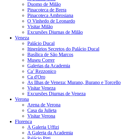
Duomo de Milão
Pinacoteca de Brera
Pinacoteca Ambrosiana
O Vinhedo de Leonardo
Visitar Milão
Excursões Diurnas de Milão
Veneza
Palácio Ducal
Itinerários Secretos do Palácio Ducal
Basílica de São Marcos
Museu Correr
Galerias da Academia
Ca’ Rezzonico
Ca d'Oro
As Ilhas de Veneza: Murano, Burano e Torcello
Visitar Veneza
Excursões Diurnas de Veneza
Verona
Arena de Verona
Casa da Julieta
Visitar Verona
Florença
A Galeria Uffizi
A Galeria da Academia
Palácio Pitti