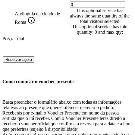
This optional service has
Audioguia da cidade de
always the same quantity of the
total visitors selected
Roma
This optional service has min
quantity: 0 and max qty:
Preço Total
Reservar agora
Como comprar o voucher presente
Basta preencher o formulário abaixo com todas as informações
relativas ao presente que queres oferecer e enviar o pedido.
Receberás por e-mail o Voucher Presente em nome da pessoa
sortuda que o irá receber. Com o Voucher Presente terás direito a
receber o voucher oficial que confirma a reserva para a data e a hora
que preferires (sujeito à disponibilidade).
Após a compra: A pessoa sortuda que receber o presente só terá de