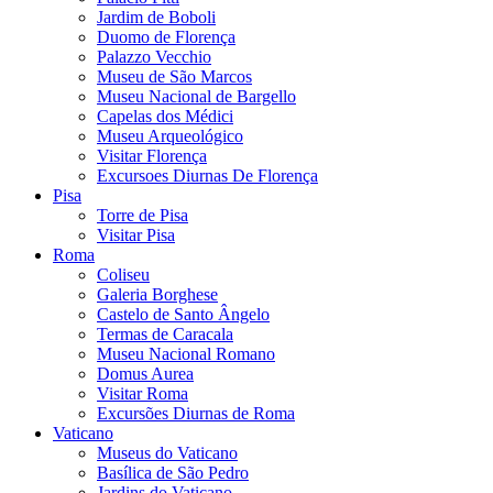
Jardim de Boboli
Duomo de Florença
Palazzo Vecchio
Museu de São Marcos
Museu Nacional de Bargello
Capelas dos Médici
Museu Arqueológico
Visitar Florença
Excursoes Diurnas De Florença
Pisa
Torre de Pisa
Visitar Pisa
Roma
Coliseu
Galeria Borghese
Castelo de Santo Ângelo
Termas de Caracala
Museu Nacional Romano
Domus Aurea
Visitar Roma
Excursões Diurnas de Roma
Vaticano
Museus do Vaticano
Basílica de São Pedro
Jardins do Vaticano