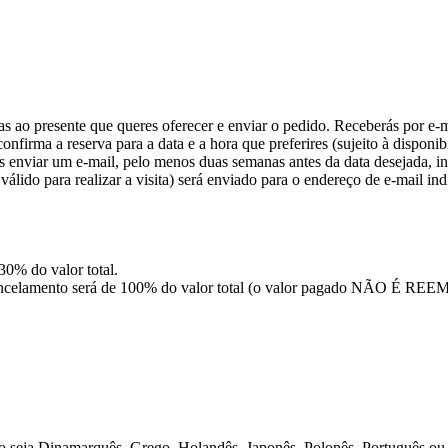
as ao presente que queres oferecer e enviar o pedido. Receberás por e-
nfirma a reserva para a data e a hora que preferires (sujeito à disponib
s enviar um e-mail, pelo menos duas semanas antes da data desejada, in
álido para realizar a visita) será enviado para o endereço de e-mail ind
 30% do valor total.
 de cancelamento será de 100% do valor total (o valor pagado NÃO É
o seja Dinamarquês, Grego, Holandês, Japonês, Polonês, Português ou R