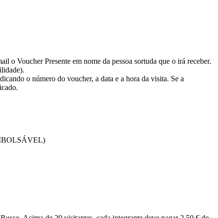
mail o Voucher Presente em nome da pessoa sortuda que o irá receber.
ilidade).
dicando o número do voucher, a data e a hora da visita. Se a
icado.
 REEMBOLSÁVEL)
usso. Acima de 20 visitantes, cada integrante deve pagar 2,50 € de