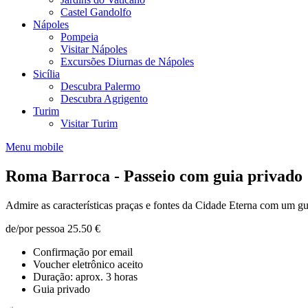
Castel Gandolfo
Nápoles
Pompeia
Visitar Nápoles
Excursões Diurnas de Nápoles
Sicília
Descubra Palermo
Descubra Agrigento
Turim
Visitar Turim
Menu mobile
Roma Barroca - Passeio com guia privado
Admire as características praças e fontes da Cidade Eterna com um gu
de/por pessoa
25.50 €
Confirmação por email
Voucher eletrônico aceito
Duração: aprox. 3 horas
Guia privado