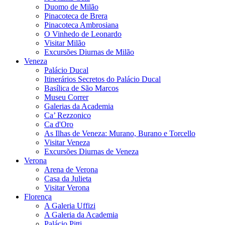
Duomo de Milão
Pinacoteca de Brera
Pinacoteca Ambrosiana
O Vinhedo de Leonardo
Visitar Milão
Excursões Diurnas de Milão
Veneza
Palácio Ducal
Itinerários Secretos do Palácio Ducal
Basílica de São Marcos
Museu Correr
Galerias da Academia
Ca’ Rezzonico
Ca d'Oro
As Ilhas de Veneza: Murano, Burano e Torcello
Visitar Veneza
Excursões Diurnas de Veneza
Verona
Arena de Verona
Casa da Julieta
Visitar Verona
Florença
A Galeria Uffizi
A Galeria da Academia
Palácio Pitti