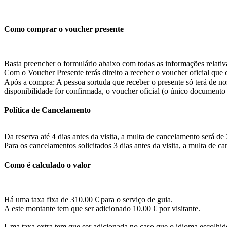
Como comprar o voucher presente
Basta preencher o formulário abaixo com todas as informações relativ
Com o Voucher Presente terás direito a receber o voucher oficial que co
Após a compra: A pessoa sortuda que receber o presente só terá de no
disponibilidade for confirmada, o voucher oficial (o único documento v
Política de Cancelamento
Da reserva até 4 dias antes da visita, a multa de cancelamento será de
Para os cancelamentos solicitados 3 dias antes da visita, a multa
Como é calculado o valor
Há uma taxa fixa de 310.00 € para o serviço de guia.
A este montante tem que ser adicionado 10.00 € por visitante.
Uma taxa extra tem que ser adicionada no caso que o idioma escolhid