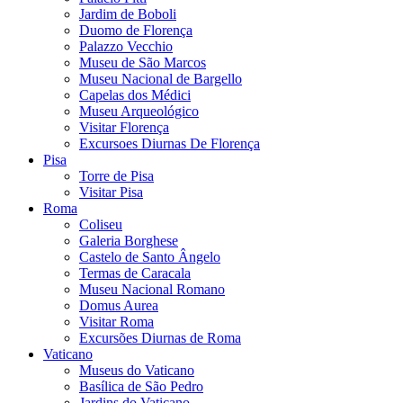
Jardim de Boboli
Duomo de Florença
Palazzo Vecchio
Museu de São Marcos
Museu Nacional de Bargello
Capelas dos Médici
Museu Arqueológico
Visitar Florença
Excursoes Diurnas De Florença
Pisa
Torre de Pisa
Visitar Pisa
Roma
Coliseu
Galeria Borghese
Castelo de Santo Ângelo
Termas de Caracala
Museu Nacional Romano
Domus Aurea
Visitar Roma
Excursões Diurnas de Roma
Vaticano
Museus do Vaticano
Basílica de São Pedro
Jardins do Vaticano