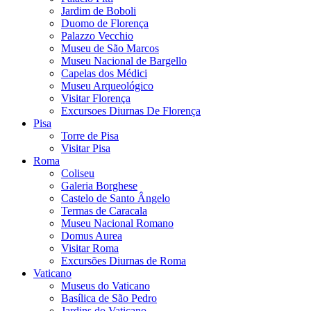
Jardim de Boboli
Duomo de Florença
Palazzo Vecchio
Museu de São Marcos
Museu Nacional de Bargello
Capelas dos Médici
Museu Arqueológico
Visitar Florença
Excursoes Diurnas De Florença
Pisa
Torre de Pisa
Visitar Pisa
Roma
Coliseu
Galeria Borghese
Castelo de Santo Ângelo
Termas de Caracala
Museu Nacional Romano
Domus Aurea
Visitar Roma
Excursões Diurnas de Roma
Vaticano
Museus do Vaticano
Basílica de São Pedro
Jardins do Vaticano