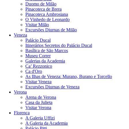
Duomo de Milão
Pinacoteca de Brera
Pinacoteca Ambrosiana
O Vinhedo de Leonardo
Visitar Milão
Excursões Diurnas de Milão
Veneza
Palácio Ducal
Itinerários Secretos do Palácio Ducal
Basílica de São Marcos
Museu Correr
Galerias da Academia
Ca’ Rezzonico
Ca d'Oro
As Ilhas de Veneza: Murano, Burano e Torcello
Visitar Veneza
Excursões Diurnas de Veneza
Verona
Arena de Verona
Casa da Julieta
Visitar Verona
Florença
A Galeria Uffizi
A Galeria da Academia
Palácio Pitti