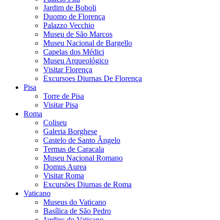
Jardim de Boboli
Duomo de Florença
Palazzo Vecchio
Museu de São Marcos
Museu Nacional de Bargello
Capelas dos Médici
Museu Arqueológico
Visitar Florença
Excursoes Diurnas De Florença
Pisa
Torre de Pisa
Visitar Pisa
Roma
Coliseu
Galeria Borghese
Castelo de Santo Ângelo
Termas de Caracala
Museu Nacional Romano
Domus Aurea
Visitar Roma
Excursões Diurnas de Roma
Vaticano
Museus do Vaticano
Basílica de São Pedro
Jardins do Vaticano