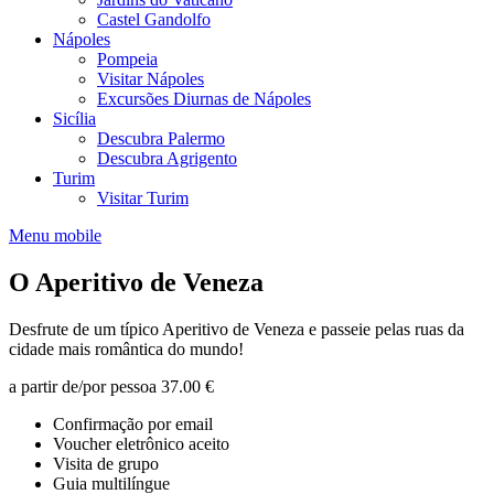
Castel Gandolfo
Nápoles
Pompeia
Visitar Nápoles
Excursões Diurnas de Nápoles
Sicília
Descubra Palermo
Descubra Agrigento
Turim
Visitar Turim
Menu mobile
O Aperitivo de Veneza
Desfrute de um típico Aperitivo de Veneza e passeie pelas ruas da
cidade mais romântica do mundo!
a partir de/por pessoa
37.00 €
Confirmação por email
Voucher eletrônico aceito
Visita de grupo
Guia multilíngue