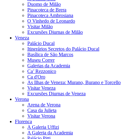
Duomo de Milão
Pinacoteca de Brera
Pinacoteca Ambrosiana
O Vinhedo de Leonardo
Visitar Milão
Excursões Diurnas de Milão
Veneza
Palácio Ducal
Itinerários Secretos do Palácio Ducal
Basílica de São Marcos
Museu Correr
Galerias da Academia
Ca’ Rezzonico
Ca d'Oro
As Ilhas de Veneza: Murano, Burano e Torcello
Visitar Veneza
Excursões Diurnas de Veneza
Verona
Arena de Verona
Casa da Julieta
Visitar Verona
Florença
A Galeria Uffizi
A Galeria da Academia
Palácio Pitti