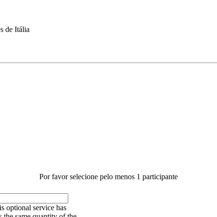
 de Itália
Por favor selecione pelo menos 1 participante
s optional service has
 the same quantity of the