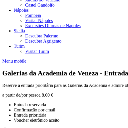
Castel Gandolfo
Nápoles
Pompeia
Visitar Nápoles
Excursões Diurnas de Nápoles
Sicília
Descubra Palermo
Descubra Agrigento
Turim
Visitar Turim
Menu mobile
Galerias da Academia de Veneza - Entrada 
Reserve a entrada prioritária para as Galerias da Academia e admire o
a partir de/por pessoa
8.00 €
Entrada reservada
Confirmação por email
Entrada prioritária
Voucher eletrônico aceito