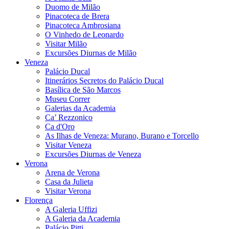
Duomo de Milão
Pinacoteca de Brera
Pinacoteca Ambrosiana
O Vinhedo de Leonardo
Visitar Milão
Excursões Diurnas de Milão
Veneza
Palácio Ducal
Itinerários Secretos do Palácio Ducal
Basílica de São Marcos
Museu Correr
Galerias da Academia
Ca’ Rezzonico
Ca d'Oro
As Ilhas de Veneza: Murano, Burano e Torcello
Visitar Veneza
Excursões Diurnas de Veneza
Verona
Arena de Verona
Casa da Julieta
Visitar Verona
Florença
A Galeria Uffizi
A Galeria da Academia
Palácio Pitti