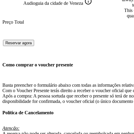
Audioguia da cidade de Veneza
t
This 
qua
Preço Total
Reservar agora
Como comprar o voucher presente
Basta preencher o formulário abaixo com todas as informações relativ
Com o Voucher Presente terás direito a receber o voucher oficial que co
Após a compra: A pessoa sortuda que receber o presente só terá de no
disponibilidade for confirmada, o voucher oficial (o único documento v
Política de Cancelamento
Atenção:
A reserva não pode ser alterada, cancelada ou reembolsada em nenhum