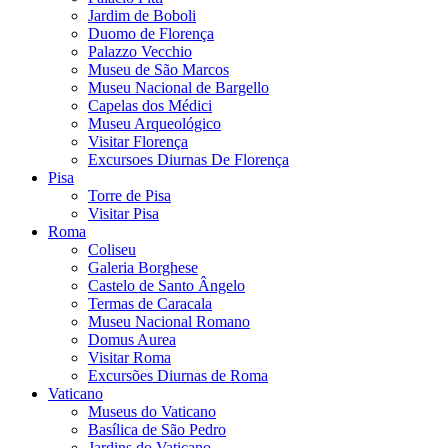
Jardim de Boboli
Duomo de Florença
Palazzo Vecchio
Museu de São Marcos
Museu Nacional de Bargello
Capelas dos Médici
Museu Arqueológico
Visitar Florença
Excursoes Diurnas De Florença
Pisa
Torre de Pisa
Visitar Pisa
Roma
Coliseu
Galeria Borghese
Castelo de Santo Ângelo
Termas de Caracala
Museu Nacional Romano
Domus Aurea
Visitar Roma
Excursões Diurnas de Roma
Vaticano
Museus do Vaticano
Basílica de São Pedro
Jardins do Vaticano