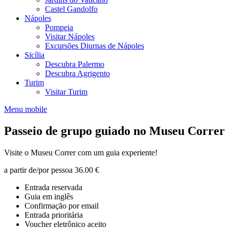
Castel Gandolfo
Nápoles
Pompeia
Visitar Nápoles
Excursões Diurnas de Nápoles
Sicília
Descubra Palermo
Descubra Agrigento
Turim
Visitar Turim
Menu mobile
Passeio de grupo guiado no Museu Correr
Visite o Museu Correr com um guia experiente!
a partir de/por pessoa
36.00 €
Entrada reservada
Guia em inglês
Confirmação por email
Entrada prioritária
Voucher eletrônico aceito