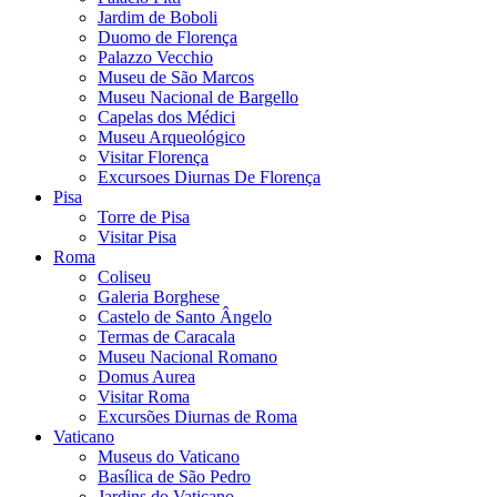
Jardim de Boboli
Duomo de Florença
Palazzo Vecchio
Museu de São Marcos
Museu Nacional de Bargello
Capelas dos Médici
Museu Arqueológico
Visitar Florença
Excursoes Diurnas De Florença
Pisa
Torre de Pisa
Visitar Pisa
Roma
Coliseu
Galeria Borghese
Castelo de Santo Ângelo
Termas de Caracala
Museu Nacional Romano
Domus Aurea
Visitar Roma
Excursões Diurnas de Roma
Vaticano
Museus do Vaticano
Basílica de São Pedro
Jardins do Vaticano