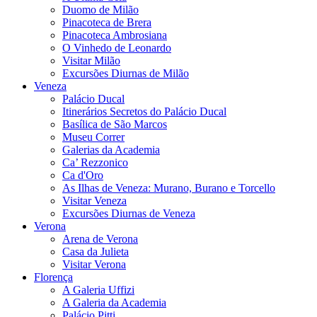
Duomo de Milão
Pinacoteca de Brera
Pinacoteca Ambrosiana
O Vinhedo de Leonardo
Visitar Milão
Excursões Diurnas de Milão
Veneza
Palácio Ducal
Itinerários Secretos do Palácio Ducal
Basílica de São Marcos
Museu Correr
Galerias da Academia
Ca’ Rezzonico
Ca d'Oro
As Ilhas de Veneza: Murano, Burano e Torcello
Visitar Veneza
Excursões Diurnas de Veneza
Verona
Arena de Verona
Casa da Julieta
Visitar Verona
Florença
A Galeria Uffizi
A Galeria da Academia
Palácio Pitti