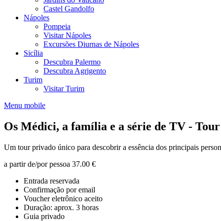
Castel Gandolfo
Nápoles
Pompeia
Visitar Nápoles
Excursões Diurnas de Nápoles
Sicília
Descubra Palermo
Descubra Agrigento
Turim
Visitar Turim
Menu mobile
Os Médici, a família e a série de TV - Tou
Um tour privado único para descobrir a essência dos principais perso
a partir de/por pessoa
37.00 €
Entrada reservada
Confirmação por email
Voucher eletrônico aceito
Duração: aprox. 3 horas
Guia privado