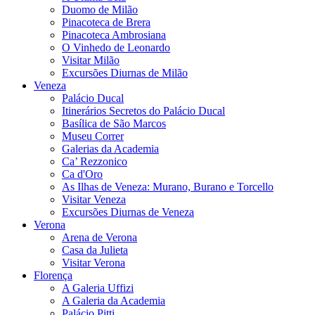
Duomo de Milão
Pinacoteca de Brera
Pinacoteca Ambrosiana
O Vinhedo de Leonardo
Visitar Milão
Excursões Diurnas de Milão
Veneza
Palácio Ducal
Itinerários Secretos do Palácio Ducal
Basílica de São Marcos
Museu Correr
Galerias da Academia
Ca’ Rezzonico
Ca d'Oro
As Ilhas de Veneza: Murano, Burano e Torcello
Visitar Veneza
Excursões Diurnas de Veneza
Verona
Arena de Verona
Casa da Julieta
Visitar Verona
Florença
A Galeria Uffizi
A Galeria da Academia
Palácio Pitti