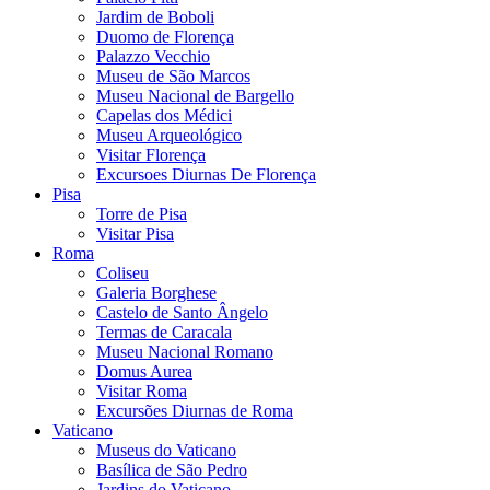
Jardim de Boboli
Duomo de Florença
Palazzo Vecchio
Museu de São Marcos
Museu Nacional de Bargello
Capelas dos Médici
Museu Arqueológico
Visitar Florença
Excursoes Diurnas De Florença
Pisa
Torre de Pisa
Visitar Pisa
Roma
Coliseu
Galeria Borghese
Castelo de Santo Ângelo
Termas de Caracala
Museu Nacional Romano
Domus Aurea
Visitar Roma
Excursões Diurnas de Roma
Vaticano
Museus do Vaticano
Basílica de São Pedro
Jardins do Vaticano