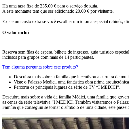
Há uma taxa fixa de
235.00
€ para o serviço de guia.
A este montante tem que ser adicionado 20.00 € por visitante.
Existe um custo extra se você escolher um idioma especial (chinês, di
O valor inclui
Reserva sem filas de espera, bilhete de ingresso, guia turístico espec
inclusos para grupos com mais de 14 participantes.
Tem alguma pergunta sobre este produto?
Descubra mais sobre a família que incentivou a carreira de muito
Viste o Palazzo Medici, uma fantástica obra prima arquitetônic
Percorra os principais lugares da série de TV “I MEDICI”.
Descubra mais sobre a vida da família Médici, uma família que govern
as cenas da série televisiva “I MEDICI. Também visitaremos o Palazzo 
Família que conseguiu se tornar o símbolo de uma cidade, este passeio