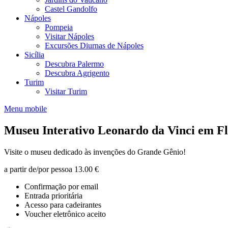
Castel Gandolfo
Nápoles
Pompeia
Visitar Nápoles
Excursões Diurnas de Nápoles
Sicília
Descubra Palermo
Descubra Agrigento
Turim
Visitar Turim
Menu mobile
Museu Interativo Leonardo da Vinci em Fl
Visite o museu dedicado às invenções do Grande Gênio!
a partir de/por pessoa
13.00 €
Confirmação por email
Entrada prioritária
Acesso para cadeirantes
Voucher eletrônico aceito