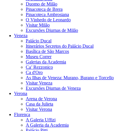
Duomo de Milão
Pinacoteca de Brera
Pinacoteca Ambrosiana
O Vinhedo de Leonardo
Visitar Milão
Excursões Diurnas de Milão
Veneza
Palácio Ducal
Itinerários Secretos do Palácio Ducal
Basílica de São Marcos
Museu Correr
Galerias da Academia
Ca’ Rezzonico
Ca d'Oro
As Ilhas de Veneza: Murano, Burano e Torcello
Visitar Veneza
Excursões Diurnas de Veneza
Verona
Arena de Verona
Casa da Julieta
Visitar Verona
Florença
A Galeria Uffizi
A Galeria da Academia
Palácio Pitti