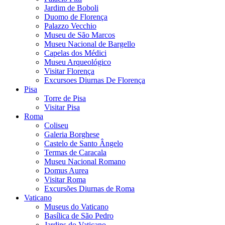
Jardim de Boboli
Duomo de Florença
Palazzo Vecchio
Museu de São Marcos
Museu Nacional de Bargello
Capelas dos Médici
Museu Arqueológico
Visitar Florença
Excursoes Diurnas De Florença
Pisa
Torre de Pisa
Visitar Pisa
Roma
Coliseu
Galeria Borghese
Castelo de Santo Ângelo
Termas de Caracala
Museu Nacional Romano
Domus Aurea
Visitar Roma
Excursões Diurnas de Roma
Vaticano
Museus do Vaticano
Basílica de São Pedro
Jardins do Vaticano