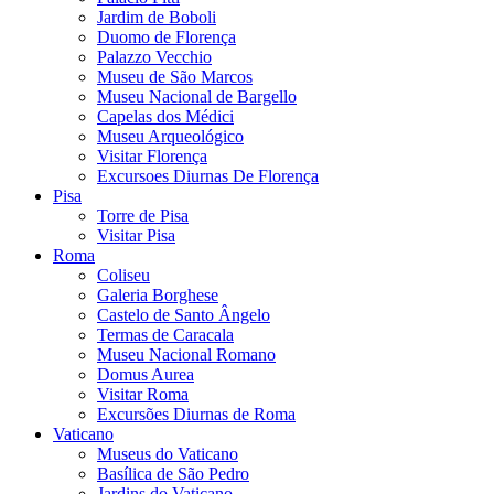
Jardim de Boboli
Duomo de Florença
Palazzo Vecchio
Museu de São Marcos
Museu Nacional de Bargello
Capelas dos Médici
Museu Arqueológico
Visitar Florença
Excursoes Diurnas De Florença
Pisa
Torre de Pisa
Visitar Pisa
Roma
Coliseu
Galeria Borghese
Castelo de Santo Ângelo
Termas de Caracala
Museu Nacional Romano
Domus Aurea
Visitar Roma
Excursões Diurnas de Roma
Vaticano
Museus do Vaticano
Basílica de São Pedro
Jardins do Vaticano