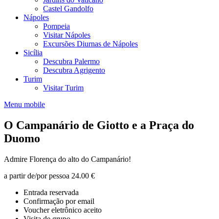
Castel Gandolfo
Nápoles
Pompeia
Visitar Nápoles
Excursões Diurnas de Nápoles
Sicília
Descubra Palermo
Descubra Agrigento
Turim
Visitar Turim
Menu mobile
O Campanário de Giotto e a Praça do
Duomo
Admire Florença do alto do Campanário!
a partir de/por pessoa
24.00 €
Entrada reservada
Confirmação por email
Voucher eletrônico aceito
Visita de grupo