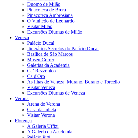
Duomo de Milão
Pinacoteca de Brera
Pinacoteca Ambrosiana
O Vinhedo de Leonardo
Visitar Milão
Excursões Diurnas de Milão
Veneza
Palácio Ducal
Itinerários Secretos do Palácio Ducal
Basílica de São Marcos
Museu Correr
Galerias da Academia
Ca’ Rezzonico
Ca d'Oro
As Ilhas de Veneza: Murano, Burano e Torcello
Visitar Veneza
Excursões Diurnas de Veneza
Verona
Arena de Verona
Casa da Julieta
Visitar Verona
Florença
A Galeria Uffizi
A Galeria da Academia
Palácio Pitti