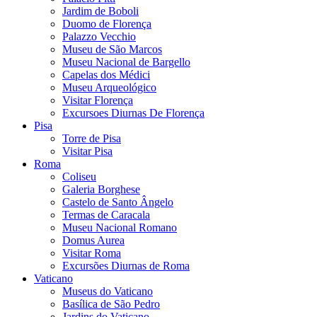
Jardim de Boboli
Duomo de Florença
Palazzo Vecchio
Museu de São Marcos
Museu Nacional de Bargello
Capelas dos Médici
Museu Arqueológico
Visitar Florença
Excursoes Diurnas De Florença
Pisa
Torre de Pisa
Visitar Pisa
Roma
Coliseu
Galeria Borghese
Castelo de Santo Ângelo
Termas de Caracala
Museu Nacional Romano
Domus Aurea
Visitar Roma
Excursões Diurnas de Roma
Vaticano
Museus do Vaticano
Basílica de São Pedro
Jardins do Vaticano