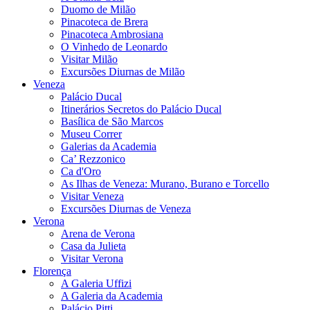
Duomo de Milão
Pinacoteca de Brera
Pinacoteca Ambrosiana
O Vinhedo de Leonardo
Visitar Milão
Excursões Diurnas de Milão
Veneza
Palácio Ducal
Itinerários Secretos do Palácio Ducal
Basílica de São Marcos
Museu Correr
Galerias da Academia
Ca’ Rezzonico
Ca d'Oro
As Ilhas de Veneza: Murano, Burano e Torcello
Visitar Veneza
Excursões Diurnas de Veneza
Verona
Arena de Verona
Casa da Julieta
Visitar Verona
Florença
A Galeria Uffizi
A Galeria da Academia
Palácio Pitti