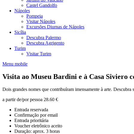
Castel Gandolfo
Nápoles
Pompeia
Visitar Nápoles
Excursões Diurnas de Nápoles
Sicília
Descubra Palermo
Descubra Agrigento
Turim
Visitar Turim
Menu mobile
Visita ao Museu Bardini e à Casa Siviero 
Dois grandes nomes que contribuíram imensamente à arte. Descubra s
a partir de/por pessoa
28.60 €
Entrada reservada
Confirmação por email
Entrada prioritária
Voucher eletrônico aceito
Duração: aprox. 3 horas