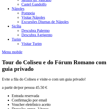
Castel Gandolfo
Nápoles
Pompeia
Visitar Nápoles
Excursões Diurnas de Nápoles
Sicília
Descubra Palermo
Descubra Agrigento
Turim
Visitar Turim
Menu mobile
Tour do Coliseu e do Fórum Romano com
guia privado
Evite a fila do Coliseu e visite-o com um guia privado!
a partir de/por pessoa
45.50 €
Entrada reservada
Confirmação por email
Voucher eletrônico aceito
Duração: aprox. 3 horas