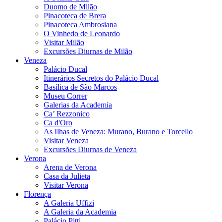
Duomo de Milão
Pinacoteca de Brera
Pinacoteca Ambrosiana
O Vinhedo de Leonardo
Visitar Milão
Excursões Diurnas de Milão
Veneza
Palácio Ducal
Itinerários Secretos do Palácio Ducal
Basílica de São Marcos
Museu Correr
Galerias da Academia
Ca’ Rezzonico
Ca d'Oro
As Ilhas de Veneza: Murano, Burano e Torcello
Visitar Veneza
Excursões Diurnas de Veneza
Verona
Arena de Verona
Casa da Julieta
Visitar Verona
Florença
A Galeria Uffizi
A Galeria da Academia
Palácio Pitti