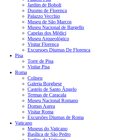
Jardim de Boboli
Duomo de Florença
Palazzo Vecchio
Museu de São Marcos
Museu Nacional de Bargello
Capelas dos Médici
Museu Arqueológico
Visitar Florença
Excursoes Diurnas De Florença
Pisa
Torre de Pisa
Visitar Pisa
Roma
Coliseu
Galeria Borghese
Castelo de Santo Ângelo
Termas de Caracala
Museu Nacional Romano
Domus Aurea
Visitar Roma
Excursões Diurnas de Roma
Vaticano
Museus do Vaticano
Basílica de São Pedro
Jardins do Vaticano