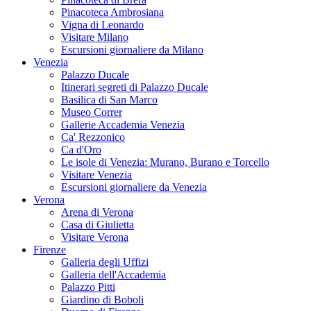
Pinacoteca Ambrosiana
Vigna di Leonardo
Visitare Milano
Escursioni giornaliere da Milano
Venezia
Palazzo Ducale
Itinerari segreti di Palazzo Ducale
Basilica di San Marco
Museo Correr
Gallerie Accademia Venezia
Ca' Rezzonico
Ca d'Oro
Le isole di Venezia: Murano, Burano e Torcello
Visitare Venezia
Escursioni giornaliere da Venezia
Verona
Arena di Verona
Casa di Giulietta
Visitare Verona
Firenze
Galleria degli Uffizi
Galleria dell'Accademia
Palazzo Pitti
Giardino di Boboli