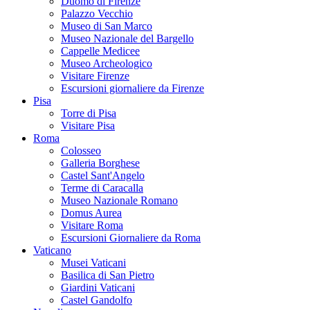
Duomo di Firenze
Palazzo Vecchio
Museo di San Marco
Museo Nazionale del Bargello
Cappelle Medicee
Museo Archeologico
Visitare Firenze
Escursioni giornaliere da Firenze
Pisa
Torre di Pisa
Visitare Pisa
Roma
Colosseo
Galleria Borghese
Castel Sant'Angelo
Terme di Caracalla
Museo Nazionale Romano
Domus Aurea
Visitare Roma
Escursioni Giornaliere da Roma
Vaticano
Musei Vaticani
Basilica di San Pietro
Giardini Vaticani
Castel Gandolfo