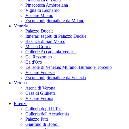
Pinacoteca Ambrosiana
Vigna di Leonardo
Visitare Milano
Escursioni giornaliere da Milano
Venezia
Palazzo Ducale
Itinerari segreti di Palazzo Ducale
Basilica di San Marco
Museo Correr
Gallerie Accademia Venezia
Ca' Rezzonico
Ca d'Oro
Le isole di Venezia: Murano, Burano e Torcello
Visitare Venezia
Escursioni giornaliere da Venezia
Verona
Arena di Verona
Casa di Giulietta
Visitare Verona
Firenze
Galleria degli Uffizi
Galleria dell'Accademia
Palazzo Pitti
Giardino di Boboli