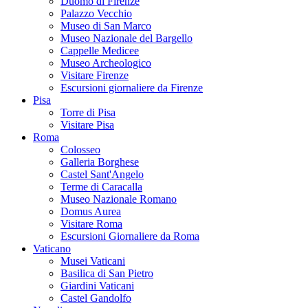
Duomo di Firenze
Palazzo Vecchio
Museo di San Marco
Museo Nazionale del Bargello
Cappelle Medicee
Museo Archeologico
Visitare Firenze
Escursioni giornaliere da Firenze
Pisa
Torre di Pisa
Visitare Pisa
Roma
Colosseo
Galleria Borghese
Castel Sant'Angelo
Terme di Caracalla
Museo Nazionale Romano
Domus Aurea
Visitare Roma
Escursioni Giornaliere da Roma
Vaticano
Musei Vaticani
Basilica di San Pietro
Giardini Vaticani
Castel Gandolfo