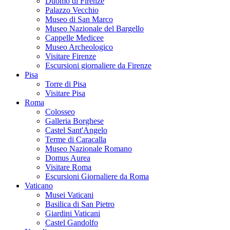
Duomo di Firenze
Palazzo Vecchio
Museo di San Marco
Museo Nazionale del Bargello
Cappelle Medicee
Museo Archeologico
Visitare Firenze
Escursioni giornaliere da Firenze
Pisa
Torre di Pisa
Visitare Pisa
Roma
Colosseo
Galleria Borghese
Castel Sant'Angelo
Terme di Caracalla
Museo Nazionale Romano
Domus Aurea
Visitare Roma
Escursioni Giornaliere da Roma
Vaticano
Musei Vaticani
Basilica di San Pietro
Giardini Vaticani
Castel Gandolfo