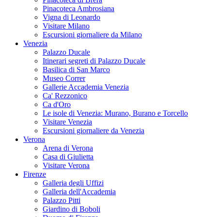
Pinacoteca Ambrosiana
Vigna di Leonardo
Visitare Milano
Escursioni giornaliere da Milano
Venezia
Palazzo Ducale
Itinerari segreti di Palazzo Ducale
Basilica di San Marco
Museo Correr
Gallerie Accademia Venezia
Ca' Rezzonico
Ca d'Oro
Le isole di Venezia: Murano, Burano e Torcello
Visitare Venezia
Escursioni giornaliere da Venezia
Verona
Arena di Verona
Casa di Giulietta
Visitare Verona
Firenze
Galleria degli Uffizi
Galleria dell'Accademia
Palazzo Pitti
Giardino di Boboli