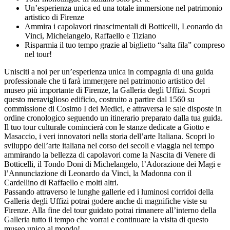
Un’esperienza unica ed una totale immersione nel patrimonio
artistico di Firenze
Ammira i capolavori rinascimentali di Botticelli, Leonardo da
Vinci, Michelangelo, Raffaello e Tiziano
Risparmia il tuo tempo grazie al biglietto “salta fila” compreso
nel tour!
Unisciti a noi per un’esperienza unica in compagnia di una guida
professionale che ti farà immergere nel patrimonio artistico del
museo più importante di Firenze, la Galleria degli Uffizi. Scopri
questo meraviglioso edificio, costruito a partire dal 1560 su
commissione di Cosimo I dei Medici, e attraversa le sale disposte in
ordine cronologico seguendo un itinerario preparato dalla tua guida.
Il tuo tour culturale comincierà con le stanze dedicate a Giotto e
Masaccio, i veri innovatori nella storia dell’arte Italiana. Scopri lo
sviluppo dell’arte italiana nel corso dei secoli e viaggia nel tempo
ammirando la bellezza di capolavori come la Nascita di Venere di
Botticelli, il Tondo Doni di Michelangelo, l’Adorazione dei Magi e
l’Annunciazione di Leonardo da Vinci, la Madonna con il
Cardellino di Raffaello e molti altri.
Passando attraverso le lunghe gallerie ed i luminosi corridoi della
Galleria degli Uffizi potrai godere anche di magnifiche viste su
Firenze. Alla fine del tour guidato potrai rimanere all’interno della
Galleria tutto il tempo che vorrai e continuare la visita di questo
museo unico al mondo!