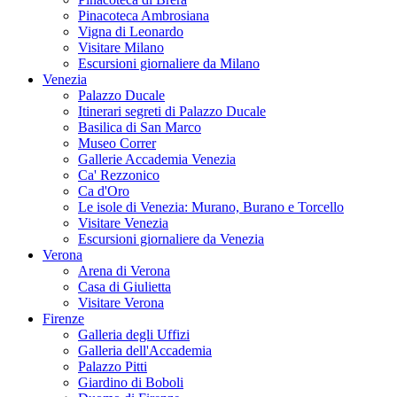
Pinacoteca Ambrosiana
Vigna di Leonardo
Visitare Milano
Escursioni giornaliere da Milano
Venezia
Palazzo Ducale
Itinerari segreti di Palazzo Ducale
Basilica di San Marco
Museo Correr
Gallerie Accademia Venezia
Ca' Rezzonico
Ca d'Oro
Le isole di Venezia: Murano, Burano e Torcello
Visitare Venezia
Escursioni giornaliere da Venezia
Verona
Arena di Verona
Casa di Giulietta
Visitare Verona
Firenze
Galleria degli Uffizi
Galleria dell'Accademia
Palazzo Pitti
Giardino di Boboli