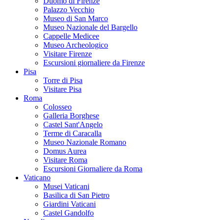
Duomo di Firenze
Palazzo Vecchio
Museo di San Marco
Museo Nazionale del Bargello
Cappelle Medicee
Museo Archeologico
Visitare Firenze
Escursioni giornaliere da Firenze
Pisa
Torre di Pisa
Visitare Pisa
Roma
Colosseo
Galleria Borghese
Castel Sant'Angelo
Terme di Caracalla
Museo Nazionale Romano
Domus Aurea
Visitare Roma
Escursioni Giornaliere da Roma
Vaticano
Musei Vaticani
Basilica di San Pietro
Giardini Vaticani
Castel Gandolfo