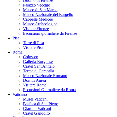
Duomo di Firenze
Palazzo Vecchio
Museo di San Marco
Museo Nazionale del Bargello
Cappelle Medicee
Museo Archeologico
Visitare Firenze
Escursioni giornaliere da Firenze
Pisa
Torre di Pisa
Visitare Pisa
Roma
Colosseo
Galleria Borghese
Castel Sant'Angelo
Terme di Caracalla
Museo Nazionale Romano
Domus Aurea
Visitare Roma
Escursioni Giornaliere da Roma
Vaticano
Musei Vaticani
Basilica di San Pietro
Giardini Vaticani
Castel Gandolfo