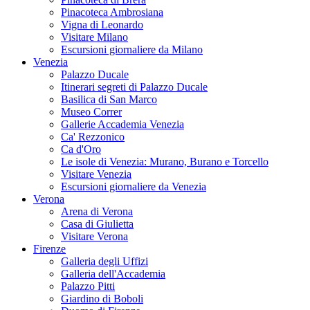
Pinacoteca Ambrosiana
Vigna di Leonardo
Visitare Milano
Escursioni giornaliere da Milano
Venezia
Palazzo Ducale
Itinerari segreti di Palazzo Ducale
Basilica di San Marco
Museo Correr
Gallerie Accademia Venezia
Ca' Rezzonico
Ca d'Oro
Le isole di Venezia: Murano, Burano e Torcello
Visitare Venezia
Escursioni giornaliere da Venezia
Verona
Arena di Verona
Casa di Giulietta
Visitare Verona
Firenze
Galleria degli Uffizi
Galleria dell'Accademia
Palazzo Pitti
Giardino di Boboli