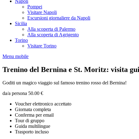
Napoli
Pompei
Visitare Napoli
Escursioni giornaliere da Napoli
Sicilia
Alla scoperta di Palermo
Alla scoperta di Agrigento
Torino
Visitare Torino
Menu mobile
Trenino del Bernina e St. Moritz: visita g
Goditi un magico viaggio sul famoso trenino rosso del Bernina!
da/a persona
50.00 €
Voucher elettronico accettato
Giornata completa
Conferma per email
Tour di gruppo
Guida multilingue
Trasporto incluso