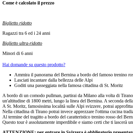
Come è calcolato il prezzo
Biglietto ridotto
Ragazzi tra 6 ed i 24 anni
Biglietto ultra-ridotto
Minori di 6 anni
Hai domande su questo prodotto?
Ammira il panorama del Bernina a bordo del famoso trenino ro
Lasciati incantare dalla bellezza delle Alpi
Goditi una passeggiata nella famosa cittadina di St. Moritz
A bordo di un comodo pullman, partirai da Milano alla volta di Tirano o 
un'altitudine di 1800 metri, lungo la linea del Bernina. A seconda della
A St. Moritz, famosissima località sulle Alpi svizzere, potrai approfitta
Nella cittadina di Tirano potrai invece apprezzare l'ottima cucina tradiz
Al termine del tragitto a bordo del caratteristico trenino rosso del B
Questo tour è assolutamente imperdibile e siamo certi che ti lascerà u
ATTENZIONE: per entrare in Svizzera è obbligatorio presentare u