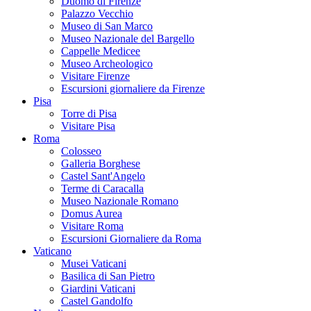
Duomo di Firenze
Palazzo Vecchio
Museo di San Marco
Museo Nazionale del Bargello
Cappelle Medicee
Museo Archeologico
Visitare Firenze
Escursioni giornaliere da Firenze
Pisa
Torre di Pisa
Visitare Pisa
Roma
Colosseo
Galleria Borghese
Castel Sant'Angelo
Terme di Caracalla
Museo Nazionale Romano
Domus Aurea
Visitare Roma
Escursioni Giornaliere da Roma
Vaticano
Musei Vaticani
Basilica di San Pietro
Giardini Vaticani
Castel Gandolfo