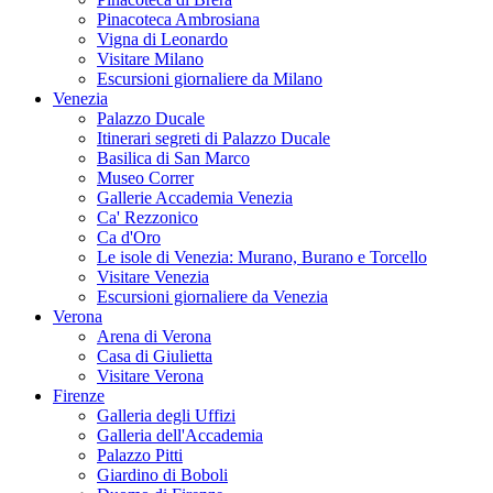
Pinacoteca Ambrosiana
Vigna di Leonardo
Visitare Milano
Escursioni giornaliere da Milano
Venezia
Palazzo Ducale
Itinerari segreti di Palazzo Ducale
Basilica di San Marco
Museo Correr
Gallerie Accademia Venezia
Ca' Rezzonico
Ca d'Oro
Le isole di Venezia: Murano, Burano e Torcello
Visitare Venezia
Escursioni giornaliere da Venezia
Verona
Arena di Verona
Casa di Giulietta
Visitare Verona
Firenze
Galleria degli Uffizi
Galleria dell'Accademia
Palazzo Pitti
Giardino di Boboli