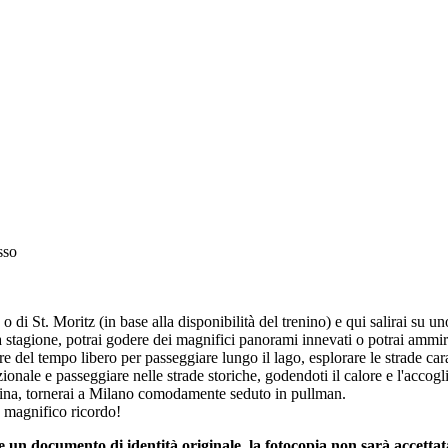
sso
di St. Moritz (in base alla disponibilità del trenino) e qui salirai su un
 stagione, potrai godere dei magnifici panorami innevati o potrai ammirare
re del tempo libero per passeggiare lungo il lago, esplorare le strade car
ionale e passeggiare nelle strade storiche, godendoti il calore e l'accogli
ernina, tornerai a Milano comodamente seduto in pullman.
n magnifico ricordo!
n documento di identità originale, la fotocopia non sarà accettat