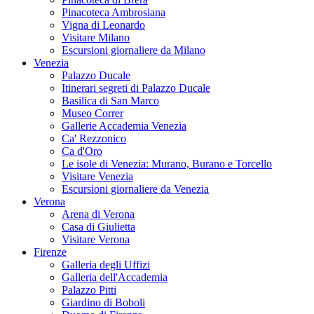
Pinacoteca Ambrosiana
Vigna di Leonardo
Visitare Milano
Escursioni giornaliere da Milano
Venezia
Palazzo Ducale
Itinerari segreti di Palazzo Ducale
Basilica di San Marco
Museo Correr
Gallerie Accademia Venezia
Ca' Rezzonico
Ca d'Oro
Le isole di Venezia: Murano, Burano e Torcello
Visitare Venezia
Escursioni giornaliere da Venezia
Verona
Arena di Verona
Casa di Giulietta
Visitare Verona
Firenze
Galleria degli Uffizi
Galleria dell'Accademia
Palazzo Pitti
Giardino di Boboli