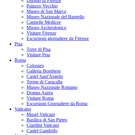
Duomo di Firenze
Palazzo Vecchio
Museo di San Marco
Museo Nazionale del Bargello
Cappelle Medicee
Museo Archeologico
Visitare Firenze
Escursioni giornaliere da Firenze
Pisa
Torre di Pisa
Visitare Pisa
Roma
Colosseo
Galleria Borghese
Castel Sant'Angelo
Terme di Caracalla
Museo Nazionale Romano
Domus Aurea
Visitare Roma
Escursioni Giornaliere da Roma
Vaticano
Musei Vaticani
Basilica di San Pietro
Giardini Vaticani
Castel Gandolfo