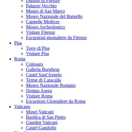
Duomo di Firenze
Palazzo Vecchio
Museo di San Marco
Museo Nazionale del Bargello
Cappelle Medicee
Museo Archeologico
Visitare Firenze
Escursioni giornaliere da Firenze
Pisa
Torre di Pisa
Visitare Pisa
Roma
Colosseo
Galleria Borghese
Castel Sant'Angelo
Terme di Caracalla
Museo Nazionale Romano
Domus Aurea
Visitare Roma
Escursioni Giornaliere da Roma
Vaticano
Musei Vaticani
Basilica di San Pietro
Giardini Vaticani
Castel Gandolfo