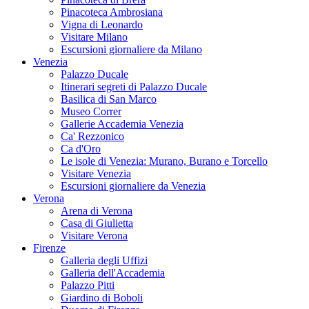
Pinacoteca Ambrosiana
Vigna di Leonardo
Visitare Milano
Escursioni giornaliere da Milano
Venezia
Palazzo Ducale
Itinerari segreti di Palazzo Ducale
Basilica di San Marco
Museo Correr
Gallerie Accademia Venezia
Ca' Rezzonico
Ca d'Oro
Le isole di Venezia: Murano, Burano e Torcello
Visitare Venezia
Escursioni giornaliere da Venezia
Verona
Arena di Verona
Casa di Giulietta
Visitare Verona
Firenze
Galleria degli Uffizi
Galleria dell'Accademia
Palazzo Pitti
Giardino di Boboli