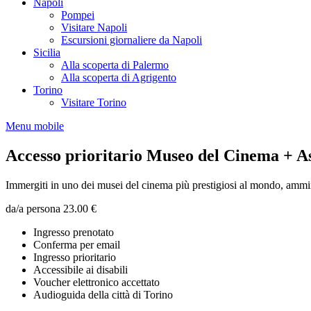
Napoli
Pompei
Visitare Napoli
Escursioni giornaliere da Napoli
Sicilia
Alla scoperta di Palermo
Alla scoperta di Agrigento
Torino
Visitare Torino
Menu mobile
Accesso prioritario Museo del Cinema + As
Immergiti in uno dei musei del cinema più prestigiosi al mondo, ammir
da/a persona
23.00 €
Ingresso prenotato
Conferma per email
Ingresso prioritario
Accessibile ai disabili
Voucher elettronico accettato
Audioguida della città di Torino