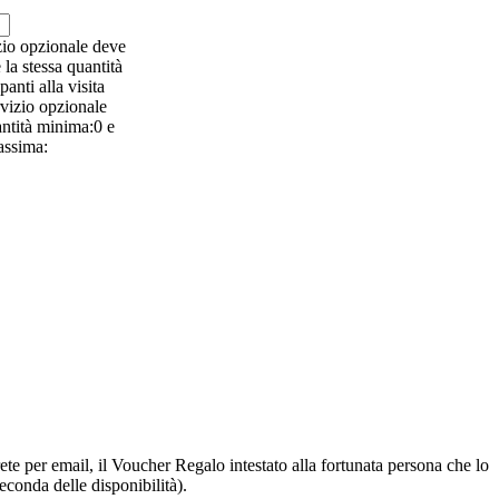
zio opzionale deve
la stessa quantità
panti alla visita
vizio opzionale
antità minima:0 e
ssima:
rete per email, il Voucher Regalo intestato alla fortunata persona che lo
econda delle disponibilità).