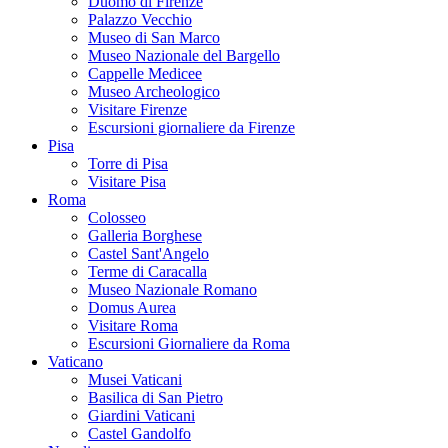
Duomo di Firenze
Palazzo Vecchio
Museo di San Marco
Museo Nazionale del Bargello
Cappelle Medicee
Museo Archeologico
Visitare Firenze
Escursioni giornaliere da Firenze
Pisa
Torre di Pisa
Visitare Pisa
Roma
Colosseo
Galleria Borghese
Castel Sant'Angelo
Terme di Caracalla
Museo Nazionale Romano
Domus Aurea
Visitare Roma
Escursioni Giornaliere da Roma
Vaticano
Musei Vaticani
Basilica di San Pietro
Giardini Vaticani
Castel Gandolfo