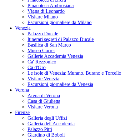
Pinacoteca Ambrosiana
Vigna di Leonardo
Visitare Milano
Escursioni giornaliere da Milano
Venezia
Palazzo Ducale
Itinerari segreti di Palazzo Ducale
Basilica di San Marco
Museo Correr
Gallerie Accademia Venezia
Ca' Rezzonico
Ca d'Oro
Le isole di Venezia: Murano, Burano e Torcello
Visitare Venezia
Escursioni giornaliere da Venezia
Verona
Arena di Verona
Casa di Giulietta
Visitare Verona
Firenze
Galleria degli Uffizi
Galleria dell'Accademia
Palazzo Pitti
Giardino di Boboli