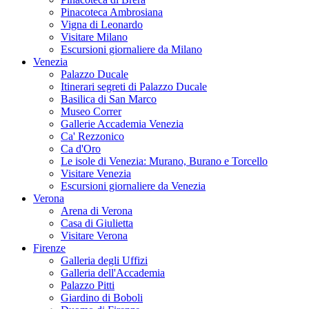
Pinacoteca Ambrosiana
Vigna di Leonardo
Visitare Milano
Escursioni giornaliere da Milano
Venezia
Palazzo Ducale
Itinerari segreti di Palazzo Ducale
Basilica di San Marco
Museo Correr
Gallerie Accademia Venezia
Ca' Rezzonico
Ca d'Oro
Le isole di Venezia: Murano, Burano e Torcello
Visitare Venezia
Escursioni giornaliere da Venezia
Verona
Arena di Verona
Casa di Giulietta
Visitare Verona
Firenze
Galleria degli Uffizi
Galleria dell'Accademia
Palazzo Pitti
Giardino di Boboli