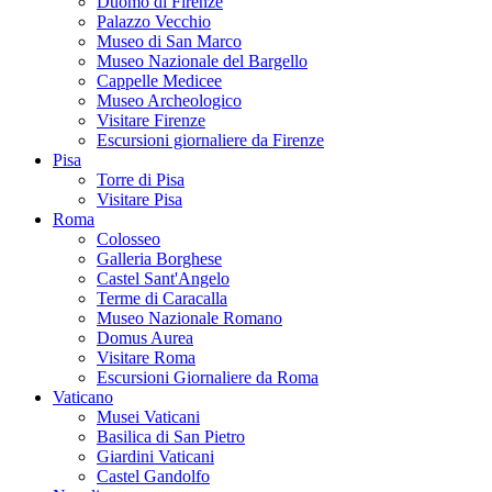
Duomo di Firenze
Palazzo Vecchio
Museo di San Marco
Museo Nazionale del Bargello
Cappelle Medicee
Museo Archeologico
Visitare Firenze
Escursioni giornaliere da Firenze
Pisa
Torre di Pisa
Visitare Pisa
Roma
Colosseo
Galleria Borghese
Castel Sant'Angelo
Terme di Caracalla
Museo Nazionale Romano
Domus Aurea
Visitare Roma
Escursioni Giornaliere da Roma
Vaticano
Musei Vaticani
Basilica di San Pietro
Giardini Vaticani
Castel Gandolfo