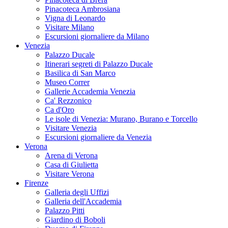
Pinacoteca Ambrosiana
Vigna di Leonardo
Visitare Milano
Escursioni giornaliere da Milano
Venezia
Palazzo Ducale
Itinerari segreti di Palazzo Ducale
Basilica di San Marco
Museo Correr
Gallerie Accademia Venezia
Ca' Rezzonico
Ca d'Oro
Le isole di Venezia: Murano, Burano e Torcello
Visitare Venezia
Escursioni giornaliere da Venezia
Verona
Arena di Verona
Casa di Giulietta
Visitare Verona
Firenze
Galleria degli Uffizi
Galleria dell'Accademia
Palazzo Pitti
Giardino di Boboli