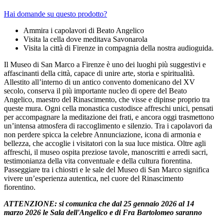
Hai domande su questo prodotto?
Ammira i capolavori di Beato Angelico
Visita la cella dove meditava Savonarola
Visita la città di Firenze in compagnia della nostra audioguida.
Il Museo di San Marco a Firenze è uno dei luoghi più suggestivi e
affascinanti della città, capace di unire arte, storia e spiritualità.
Allestito all’interno di un antico convento domenicano del XV
secolo, conserva il più importante nucleo di opere del Beato
Angelico, maestro del Rinascimento, che visse e dipinse proprio tra
queste mura. Ogni cella monastica custodisce affreschi unici, pensati
per accompagnare la meditazione dei frati, e ancora oggi trasmettono
un’intensa atmosfera di raccoglimento e silenzio. Tra i capolavori da
non perdere spicca la celebre Annunciazione, icona di armonia e
bellezza, che accoglie i visitatori con la sua luce mistica. Oltre agli
affreschi, il museo ospita preziose tavole, manoscritti e arredi sacri,
testimonianza della vita conventuale e della cultura fiorentina.
Passeggiare tra i chiostri e le sale del Museo di San Marco significa
vivere un’esperienza autentica, nel cuore del Rinascimento
fiorentino.
ATTENZIONE: si comunica che dal 25 gennaio 2026 al 14
marzo 2026 le Sala dell'Angelico e di Fra Bartolomeo saranno