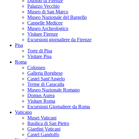
Duomo di Firenze
Palazzo Vecchio
Museo di San Marco
Museo Nazionale del Bargello
Cappelle Medicee
Museo Archeologico
Visitare Firenze
Escursioni giornaliere da Firenze
Pisa
Torre di Pisa
Visitare Pisa
Roma
Colosseo
Galleria Borghese
Castel Sant'Angelo
Terme di Caracalla
Museo Nazionale Romano
Domus Aurea
Visitare Roma
Escursioni Giornaliere da Roma
Vaticano
Musei Vaticani
Basilica di San Pietro
Giardini Vaticani
Castel Gandolfo