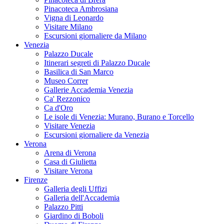
Pinacoteca Ambrosiana
Vigna di Leonardo
Visitare Milano
Escursioni giornaliere da Milano
Venezia
Palazzo Ducale
Itinerari segreti di Palazzo Ducale
Basilica di San Marco
Museo Correr
Gallerie Accademia Venezia
Ca' Rezzonico
Ca d'Oro
Le isole di Venezia: Murano, Burano e Torcello
Visitare Venezia
Escursioni giornaliere da Venezia
Verona
Arena di Verona
Casa di Giulietta
Visitare Verona
Firenze
Galleria degli Uffizi
Galleria dell'Accademia
Palazzo Pitti
Giardino di Boboli