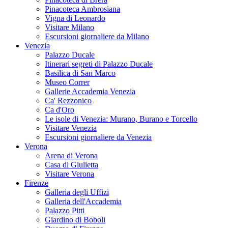
Pinacoteca Ambrosiana
Vigna di Leonardo
Visitare Milano
Escursioni giornaliere da Milano
Venezia
Palazzo Ducale
Itinerari segreti di Palazzo Ducale
Basilica di San Marco
Museo Correr
Gallerie Accademia Venezia
Ca' Rezzonico
Ca d'Oro
Le isole di Venezia: Murano, Burano e Torcello
Visitare Venezia
Escursioni giornaliere da Venezia
Verona
Arena di Verona
Casa di Giulietta
Visitare Verona
Firenze
Galleria degli Uffizi
Galleria dell'Accademia
Palazzo Pitti
Giardino di Boboli