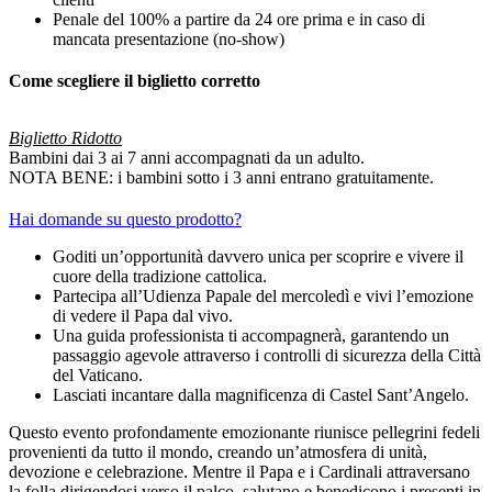
Penale del 100% a partire da 24 ore prima e in caso di
mancata presentazione (no-show)
Come scegliere il biglietto corretto
Biglietto Ridotto
Bambini dai 3 ai 7 anni accompagnati da un adulto.
NOTA BENE: i bambini sotto i 3 anni entrano gratuitamente.
Hai domande su questo prodotto?
Goditi un’opportunità davvero unica per scoprire e vivere il
cuore della tradizione cattolica.
Partecipa all’Udienza Papale del mercoledì e vivi l’emozione
di vedere il Papa dal vivo.
Una guida professionista ti accompagnerà, garantendo un
passaggio agevole attraverso i controlli di sicurezza della Città
del Vaticano.
Lasciati incantare dalla magnificenza di Castel Sant’Angelo.
Questo evento profondamente emozionante riunisce pellegrini fedeli
provenienti da tutto il mondo, creando un’atmosfera di unità,
devozione e celebrazione. Mentre il Papa e i Cardinali attraversano
la folla dirigendosi verso il palco, salutano e benedicono i presenti in