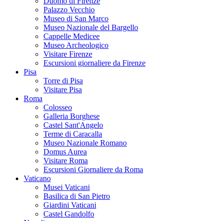
Duomo di Firenze
Palazzo Vecchio
Museo di San Marco
Museo Nazionale del Bargello
Cappelle Medicee
Museo Archeologico
Visitare Firenze
Escursioni giornaliere da Firenze
Pisa
Torre di Pisa
Visitare Pisa
Roma
Colosseo
Galleria Borghese
Castel Sant'Angelo
Terme di Caracalla
Museo Nazionale Romano
Domus Aurea
Visitare Roma
Escursioni Giornaliere da Roma
Vaticano
Musei Vaticani
Basilica di San Pietro
Giardini Vaticani
Castel Gandolfo