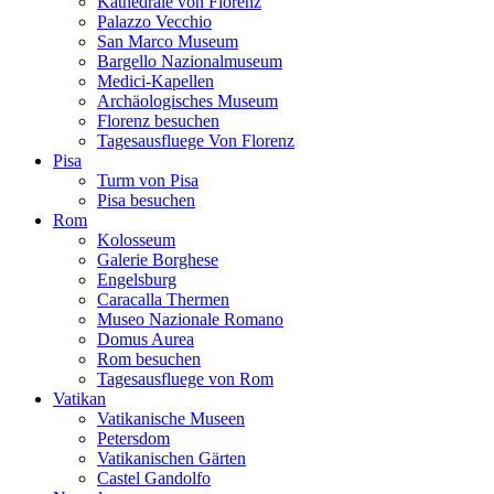
Kathedrale von Florenz
Palazzo Vecchio
San Marco Museum
Bargello Nazionalmuseum
Medici-Kapellen
Archäologisches Museum
Florenz besuchen
Tagesausfluege Von Florenz
Pisa
Turm von Pisa
Pisa besuchen
Rom
Kolosseum
Galerie Borghese
Engelsburg
Caracalla Thermen
Museo Nazionale Romano
Domus Aurea
Rom besuchen
Tagesausfluege von Rom
Vatikan
Vatikanische Museen
Petersdom
Vatikanischen Gärten
Castel Gandolfo