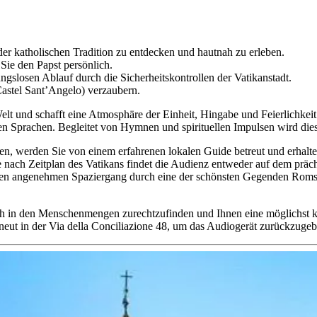
der katholischen Tradition zu entdecken und hautnah zu erleben.
Sie den Papst persönlich.
ungslosen Ablauf durch die Sicherheitskontrollen der Vatikanstadt.
astel Sant’Angelo) verzaubern.
 Welt und schafft eine Atmosphäre der Einheit, Hingabe und Feierlichke
 Sprachen. Begleitet von Hymnen und spirituellen Impulsen wird die
n, werden Sie von einem erfahrenen lokalen Guide betreut und erhalte
e nach Zeitplan des Vatikans findet die Audienz entweder auf dem präc
 einen angenehmen Spaziergang durch eine der schönsten Gegenden Roms
sich in den Menschenmengen zurechtzufinden und Ihnen eine möglichst 
neut in der Via della Conciliazione 48, um das Audiogerät zurückzugeb