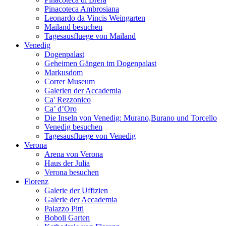
Pinacoteca Ambrosiana
Leonardo da Vincis Weingarten
Mailand besuchen
Tagesausfluege von Mailand
Venedig
Dogenpalast
Geheimen Gängen im Dogenpalast
Markusdom
Correr Museum
Galerien der Accademia
Ca' Rezzonico
Ca’ d’Oro
Die Inseln von Venedig: Murano,Burano und Torcello
Venedig besuchen
Tagesausfluege von Venedig
Verona
Arena von Verona
Haus der Julia
Verona besuchen
Florenz
Galerie der Uffizien
Galerie der Accademia
Palazzo Pitti
Boboli Garten