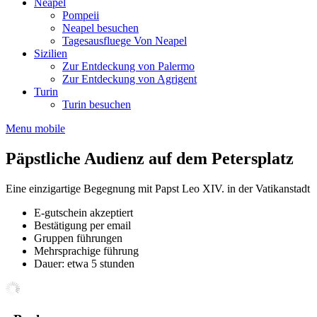
Neapel
Pompeii
Neapel besuchen
Tagesausfluege Von Neapel
Sizilien
Zur Entdeckung von Palermo
Zur Entdeckung von Agrigent
Turin
Turin besuchen
Menu mobile
Päpstliche Audienz auf dem Petersplatz
Eine einzigartige Begegnung mit Papst Leo XIV. in der Vatikanstadt
E-gutschein akzeptiert
Bestätigung per email
Gruppen führungen
Mehrsprachige führung
Dauer: etwa 5 stunden