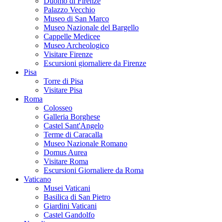
Duomo di Firenze
Palazzo Vecchio
Museo di San Marco
Museo Nazionale del Bargello
Cappelle Medicee
Museo Archeologico
Visitare Firenze
Escursioni giornaliere da Firenze
Pisa
Torre di Pisa
Visitare Pisa
Roma
Colosseo
Galleria Borghese
Castel Sant'Angelo
Terme di Caracalla
Museo Nazionale Romano
Domus Aurea
Visitare Roma
Escursioni Giornaliere da Roma
Vaticano
Musei Vaticani
Basilica di San Pietro
Giardini Vaticani
Castel Gandolfo