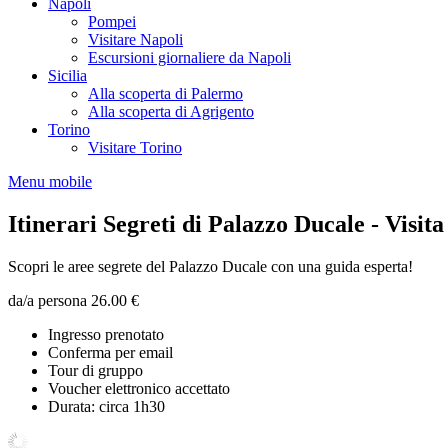
Napoli
Pompei
Visitare Napoli
Escursioni giornaliere da Napoli
Sicilia
Alla scoperta di Palermo
Alla scoperta di Agrigento
Torino
Visitare Torino
Menu mobile
Itinerari Segreti di Palazzo Ducale - Visit
Scopri le aree segrete del Palazzo Ducale con una guida esperta!
da/a persona
26.00 €
Ingresso prenotato
Conferma per email
Tour di gruppo
Voucher elettronico accettato
Durata: circa 1h30