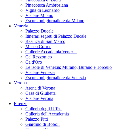
Pinacoteca Ambrosiana
Vigna di Leonardo
Visitare Milano
Escursioni giornaliere da Milano
Venezia
Palazzo Ducale
Itinerari segreti di Palazzo Ducale
Basilica di San Marco
Museo Correr
Gallerie Accademia Venezia
Ca' Rezzonico
Ca d'Oro
Le isole di Venezia: Murano, Burano e Torcello
Visitare Venezia
Escursioni giornaliere da Venezia
Verona
Arena di Verona
Casa di Giulietta
Visitare Verona
Firenze
Galleria degli Uffizi
Galleria dell'Accademia
Palazzo Pitti
Giardino di Boboli