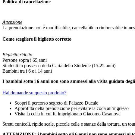
Politica di cancellazione
Attenzione
La prenotazione non è modificabile, cancellabile o rimborsabile in ne
Come scegliere il biglietto corretto
Biglietto ridotto
Persone sopra i 65 anni
Studenti in possesso della Carta dello Studente (15-25 anni)
Bambini tra i 6 e i 14 anni
I bambini sotto i 6 anni non sono ammessi alla visita guidata degli 
Hai domande su questo prodotto?
Scopri il percorso segreto di Palazzo Ducale
Approfitta della prenotazione per evitare la coda all’ingresso
Visita la cella in cui fu imprigionato Giacomo Casanova
Stretti cunicoli, ripide scale, piccole celle e stanze della tortura, un t
ATTENZIONE: i bambini sotto gli 6 anni non sono ammessi al to