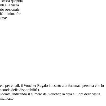
 stessa quantità
ti alla visita
zio opzionale
ità minima:0 e
ima:
rete per email, il Voucher Regalo intestato alla fortunata persona che lo
econda delle disponibilità).
erata, indicando il numero del voucher, la data e l\’ora della visita.
comunicato.