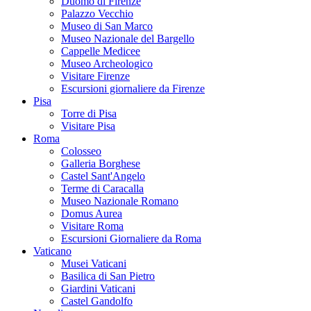
Duomo di Firenze
Palazzo Vecchio
Museo di San Marco
Museo Nazionale del Bargello
Cappelle Medicee
Museo Archeologico
Visitare Firenze
Escursioni giornaliere da Firenze
Pisa
Torre di Pisa
Visitare Pisa
Roma
Colosseo
Galleria Borghese
Castel Sant'Angelo
Terme di Caracalla
Museo Nazionale Romano
Domus Aurea
Visitare Roma
Escursioni Giornaliere da Roma
Vaticano
Musei Vaticani
Basilica di San Pietro
Giardini Vaticani
Castel Gandolfo