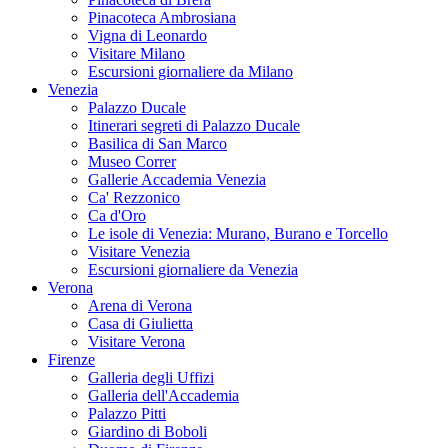
Pinacoteca Ambrosiana
Vigna di Leonardo
Visitare Milano
Escursioni giornaliere da Milano
Venezia
Palazzo Ducale
Itinerari segreti di Palazzo Ducale
Basilica di San Marco
Museo Correr
Gallerie Accademia Venezia
Ca' Rezzonico
Ca d'Oro
Le isole di Venezia: Murano, Burano e Torcello
Visitare Venezia
Escursioni giornaliere da Venezia
Verona
Arena di Verona
Casa di Giulietta
Visitare Verona
Firenze
Galleria degli Uffizi
Galleria dell'Accademia
Palazzo Pitti
Giardino di Boboli