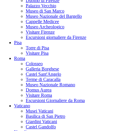
Duomo di Firenze
Palazzo Vecchio
Museo di San Marco
Museo Nazionale del Bargello
Cappelle Medicee
Museo Archeologico
Visitare Firenze
Escursioni giornaliere da Firenze
Pisa
Torre di Pisa
Visitare Pisa
Roma
Colosseo
Galleria Borghese
Castel Sant'Angelo
Terme di Caracalla
Museo Nazionale Romano
Domus Aurea
Visitare Roma
Escursioni Giornaliere da Roma
Vaticano
Musei Vaticani
Basilica di San Pietro
Giardini Vaticani
Castel Gandolfo