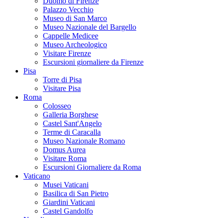
Duomo di Firenze
Palazzo Vecchio
Museo di San Marco
Museo Nazionale del Bargello
Cappelle Medicee
Museo Archeologico
Visitare Firenze
Escursioni giornaliere da Firenze
Pisa
Torre di Pisa
Visitare Pisa
Roma
Colosseo
Galleria Borghese
Castel Sant'Angelo
Terme di Caracalla
Museo Nazionale Romano
Domus Aurea
Visitare Roma
Escursioni Giornaliere da Roma
Vaticano
Musei Vaticani
Basilica di San Pietro
Giardini Vaticani
Castel Gandolfo