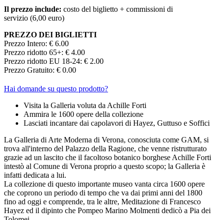
Il prezzo include:
costo del biglietto + commissioni di
servizio (6,00 euro)
PREZZO DEI BIGLIETTI
Prezzo Intero: € 6.00
Prezzo ridotto 65+: € 4.00
Prezzo ridotto EU 18-24: € 2.00
Prezzo Gratuito: € 0.00
Hai domande su questo prodotto?
Visita la Galleria voluta da Achille Forti
Ammira le 1600 opere della collezione
Lasciati incantare dai capolavori di Hayez, Guttuso e Soffici
La Galleria di Arte Moderna di Verona, conosciuta come GAM, si
trova all'interno del Palazzo della Ragione, che venne ristrutturato
grazie ad un lascito che il facoltoso botanico borghese Achille Forti
intestò al Comune di Verona proprio a questo scopo; la Galleria è
infatti dedicata a lui.
La collezione di questo importante museo vanta circa 1600 opere
che coprono un periodo di tempo che va dai primi anni del 1800
fino ad oggi e comprende, tra le altre, Meditazione di Francesco
Hayez ed il dipinto che Pompeo Marino Molmenti dedicò a Pia dei
Tolomei.