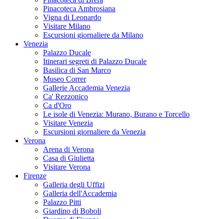
Pinacoteca Ambrosiana
Vigna di Leonardo
Visitare Milano
Escursioni giornaliere da Milano
Venezia
Palazzo Ducale
Itinerari segreti di Palazzo Ducale
Basilica di San Marco
Museo Correr
Gallerie Accademia Venezia
Ca' Rezzonico
Ca d'Oro
Le isole di Venezia: Murano, Burano e Torcello
Visitare Venezia
Escursioni giornaliere da Venezia
Verona
Arena di Verona
Casa di Giulietta
Visitare Verona
Firenze
Galleria degli Uffizi
Galleria dell'Accademia
Palazzo Pitti
Giardino di Boboli