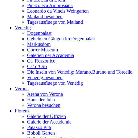
Pinacoteca Ambrosiana
Leonardo da Vincis Weingarten
Mailand besuchen
Tagesausfluege von Mailand
Venedig
Dogenpalast
Geheimen Gängen im Dogenpalast
Markusdom
Correr Museum
Galerien der Accademia
Ca' Rezzonico
Ca’ d’Oro
Die Inseln von Venedig: Murano,Burano und Torcello
Venedig besuchen
Tagesausfluege von Venedig
Verona
Arena von Verona
Haus der Julia
Verona besuchen
Florenz
Galerie der Uffizien
Galerie der Accademia
Palazzo Pitti
Boboli Garten