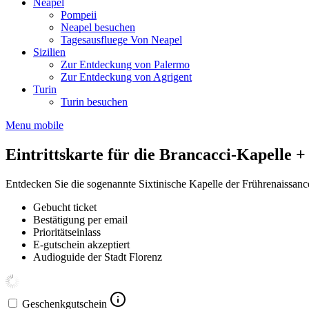
Neapel
Pompeii
Neapel besuchen
Tagesausfluege Von Neapel
Sizilien
Zur Entdeckung von Palermo
Zur Entdeckung von Agrigent
Turin
Turin besuchen
Menu mobile
Eintrittskarte für die Brancacci-Kapelle 
Entdecken Sie die sogenannte Sixtinische Kapelle der Frührenaissanc
Gebucht ticket
Bestätigung per email
Prioritätseinlass
E-gutschein akzeptiert
Audioguide der Stadt Florenz
Geschenkgutschein