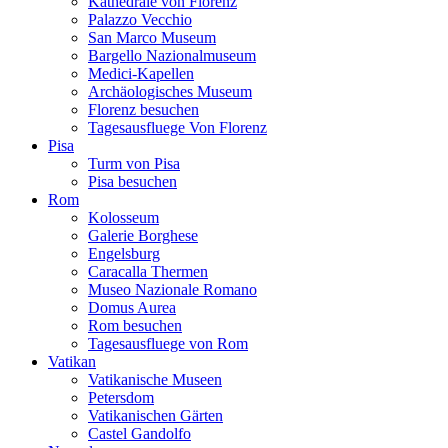
Kathedrale von Florenz
Palazzo Vecchio
San Marco Museum
Bargello Nazionalmuseum
Medici-Kapellen
Archäologisches Museum
Florenz besuchen
Tagesausfluege Von Florenz
Pisa
Turm von Pisa
Pisa besuchen
Rom
Kolosseum
Galerie Borghese
Engelsburg
Caracalla Thermen
Museo Nazionale Romano
Domus Aurea
Rom besuchen
Tagesausfluege von Rom
Vatikan
Vatikanische Museen
Petersdom
Vatikanischen Gärten
Castel Gandolfo