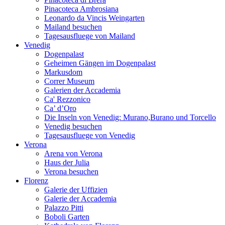
Pinacoteca Ambrosiana
Leonardo da Vincis Weingarten
Mailand besuchen
Tagesausfluege von Mailand
Venedig
Dogenpalast
Geheimen Gängen im Dogenpalast
Markusdom
Correr Museum
Galerien der Accademia
Ca' Rezzonico
Ca’ d’Oro
Die Inseln von Venedig: Murano,Burano und Torcello
Venedig besuchen
Tagesausfluege von Venedig
Verona
Arena von Verona
Haus der Julia
Verona besuchen
Florenz
Galerie der Uffizien
Galerie der Accademia
Palazzo Pitti
Boboli Garten