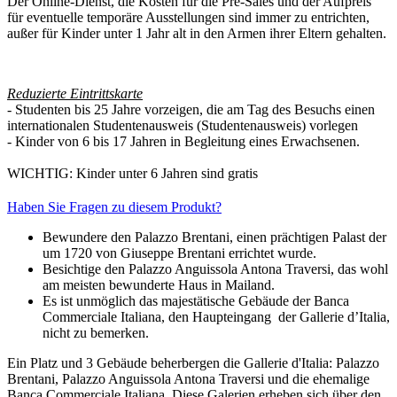
Der Online-Dienst, die Kosten für die Pre-Sales und der Aufpreis
für eventuelle temporäre Ausstellungen sind immer zu entrichten,
außer für Kinder unter 1 Jahr alt in den Armen ihrer Eltern gehalten.
Reduzierte Eintrittskarte
-
Studenten bis 25 Jahre vorzeigen, die am Tag des Besuchs einen
internationalen Studentenausweis (Studentenausweis) vorlegen
- Kinder von 6 bis 17 Jahren in Begleitung eines Erwachsenen.
WICHTIG: Kinder unter 6 Jahren sind gratis
Haben Sie Fragen zu diesem Produkt?
Bewundere den Palazzo Brentani, einen prächtigen Palast der
um 1720 von Giuseppe Brentani errichtet wurde.
Besichtige den Palazzo Anguissola Antona Traversi, das wohl
am meisten bewunderte Haus in Mailand.
Es ist unmöglich das majestätische Gebäude der Banca
Commerciale Italiana, den Haupteingang der Gallerie d’Italia,
nicht zu bemerken.
Ein Platz und 3 Gebäude beherbergen die Gallerie d'Italia: Palazzo
Brentani, Palazzo Anguissola Antona Traversi und die ehemalige
Banca Commerciale Italiana. Diese Galerien erheben sich über den