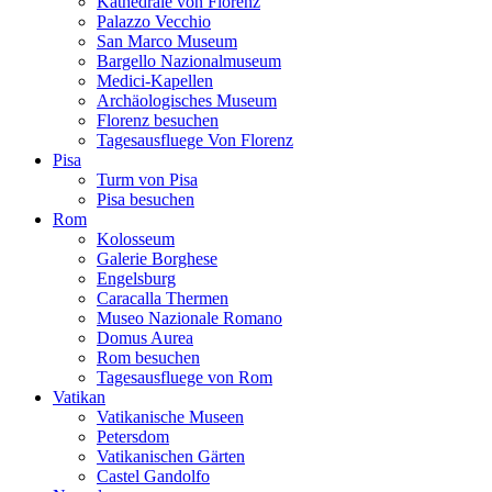
Kathedrale von Florenz
Palazzo Vecchio
San Marco Museum
Bargello Nazionalmuseum
Medici-Kapellen
Archäologisches Museum
Florenz besuchen
Tagesausfluege Von Florenz
Pisa
Turm von Pisa
Pisa besuchen
Rom
Kolosseum
Galerie Borghese
Engelsburg
Caracalla Thermen
Museo Nazionale Romano
Domus Aurea
Rom besuchen
Tagesausfluege von Rom
Vatikan
Vatikanische Museen
Petersdom
Vatikanischen Gärten
Castel Gandolfo