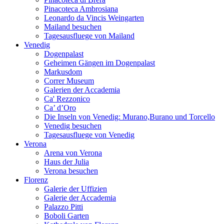
Pinacoteca Ambrosiana
Leonardo da Vincis Weingarten
Mailand besuchen
Tagesausfluege von Mailand
Venedig
Dogenpalast
Geheimen Gängen im Dogenpalast
Markusdom
Correr Museum
Galerien der Accademia
Ca' Rezzonico
Ca’ d’Oro
Die Inseln von Venedig: Murano,Burano und Torcello
Venedig besuchen
Tagesausfluege von Venedig
Verona
Arena von Verona
Haus der Julia
Verona besuchen
Florenz
Galerie der Uffizien
Galerie der Accademia
Palazzo Pitti
Boboli Garten