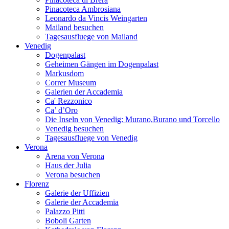
Pinacoteca Ambrosiana
Leonardo da Vincis Weingarten
Mailand besuchen
Tagesausfluege von Mailand
Venedig
Dogenpalast
Geheimen Gängen im Dogenpalast
Markusdom
Correr Museum
Galerien der Accademia
Ca' Rezzonico
Ca’ d’Oro
Die Inseln von Venedig: Murano,Burano und Torcello
Venedig besuchen
Tagesausfluege von Venedig
Verona
Arena von Verona
Haus der Julia
Verona besuchen
Florenz
Galerie der Uffizien
Galerie der Accademia
Palazzo Pitti
Boboli Garten