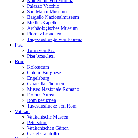
Kathedrale von Florenz
Palazzo Vecchio
San Marco Museum
Bargello Nazionalmuseum
Medici-Kapellen
Archäologisches Museum
Florenz besuchen
Tagesausfluege Von Florenz
Pisa
Turm von Pisa
Pisa besuchen
Rom
Kolosseum
Galerie Borghese
Engelsburg
Caracalla Thermen
Museo Nazionale Romano
Domus Aurea
Rom besuchen
Tagesausfluege von Rom
Vatikan
Vatikanische Museen
Petersdom
Vatikanischen Gärten
Castel Gandolfo