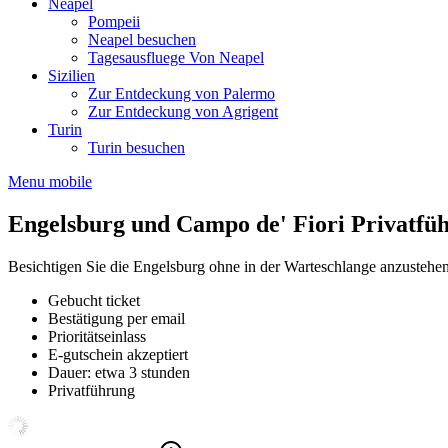
Neapel
Pompeii
Neapel besuchen
Tagesausfluege Von Neapel
Sizilien
Zur Entdeckung von Palermo
Zur Entdeckung von Agrigent
Turin
Turin besuchen
Menu mobile
Engelsburg und Campo de' Fiori Privatfü
Besichtigen Sie die Engelsburg ohne in der Warteschlange anzustehen
Gebucht ticket
Bestätigung per email
Prioritätseinlass
E-gutschein akzeptiert
Dauer: etwa 3 stunden
Privatführung