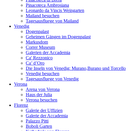
Pinacoteca Ambrosiana
Leonardo da Vincis Weingarten
Mailand besuchen
Tagesausfluege von Mailand
Venedig
Dogenpalast
Geheimen Gängen im Dogenpalast
Markusdom
Correr Museum
Galerien der Accademia
Ca' Rezzonico
Ca’ d’Oro
Die Inseln von Venedig: Murano,Burano und Torcello
Venedig besuchen
Tagesausfluege von Venedig
Verona
Arena von Verona
Haus der Julia
Verona besuchen
Florenz
Galerie der Uffizien
Galerie der Accademia
Palazzo Pitti
Boboli Garten