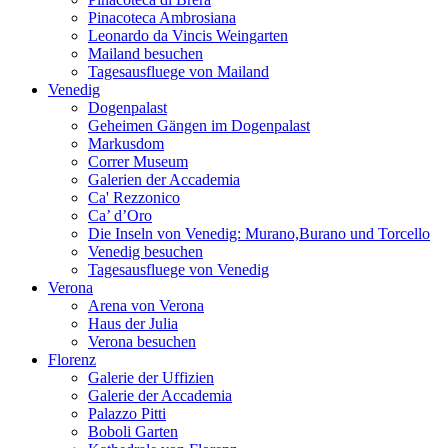
Pinacoteca Ambrosiana
Leonardo da Vincis Weingarten
Mailand besuchen
Tagesausfluege von Mailand
Venedig
Dogenpalast
Geheimen Gängen im Dogenpalast
Markusdom
Correr Museum
Galerien der Accademia
Ca' Rezzonico
Ca’ d’Oro
Die Inseln von Venedig: Murano,Burano und Torcello
Venedig besuchen
Tagesausfluege von Venedig
Verona
Arena von Verona
Haus der Julia
Verona besuchen
Florenz
Galerie der Uffizien
Galerie der Accademia
Palazzo Pitti
Boboli Garten