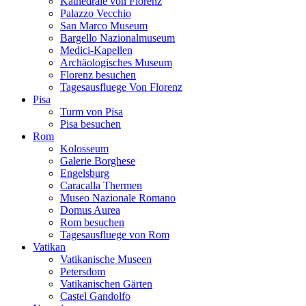
Kathedrale von Florenz
Palazzo Vecchio
San Marco Museum
Bargello Nazionalmuseum
Medici-Kapellen
Archäologisches Museum
Florenz besuchen
Tagesausfluege Von Florenz
Pisa
Turm von Pisa
Pisa besuchen
Rom
Kolosseum
Galerie Borghese
Engelsburg
Caracalla Thermen
Museo Nazionale Romano
Domus Aurea
Rom besuchen
Tagesausfluege von Rom
Vatikan
Vatikanische Museen
Petersdom
Vatikanischen Gärten
Castel Gandolfo