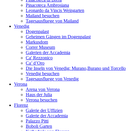
Pinacoteca Ambrosiana
Leonardo da Vincis Weingarten
Mailand besuchen
Tagesausfluege von Mailand
Venedig
Dogenpalast
Geheimen Gängen im Dogenpalast
Markusdom
Correr Museum
Galerien der Accademia
Ca' Rezzonico
Ca’ d’Oro
Die Inseln von Venedig: Murano,Burano und Torcello
Venedig besuchen
Tagesausfluege von Venedig
Verona
Arena von Verona
Haus der Julia
Verona besuchen
Florenz
Galerie der Uffizien
Galerie der Accademia
Palazzo Pitti
Boboli Garten