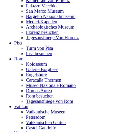
Kathedrale von Florenz
Palazzo Vecchio
San Marco Museum
Bargello Nazionalmuseum
Medici-Kapellen
Archäologisches Museum
Florenz besuchen
Tagesausfluege Von Florenz
Pisa
Turm von Pisa
Pisa besuchen
Rom
Kolosseum
Galerie Borghese
Engelsburg
Caracalla Thermen
Museo Nazionale Romano
Domus Aurea
Rom besuchen
Tagesausfluege von Rom
Vatikan
Vatikanische Museen
Petersdom
Vatikanischen Gärten
Castel Gandolfo