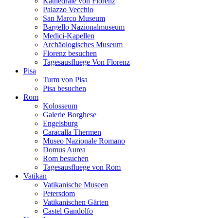
Kathedrale von Florenz
Palazzo Vecchio
San Marco Museum
Bargello Nazionalmuseum
Medici-Kapellen
Archäologisches Museum
Florenz besuchen
Tagesausfluege Von Florenz
Pisa
Turm von Pisa
Pisa besuchen
Rom
Kolosseum
Galerie Borghese
Engelsburg
Caracalla Thermen
Museo Nazionale Romano
Domus Aurea
Rom besuchen
Tagesausfluege von Rom
Vatikan
Vatikanische Museen
Petersdom
Vatikanischen Gärten
Castel Gandolfo