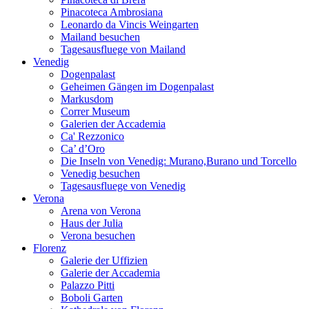
Pinacoteca Ambrosiana
Leonardo da Vincis Weingarten
Mailand besuchen
Tagesausfluege von Mailand
Venedig
Dogenpalast
Geheimen Gängen im Dogenpalast
Markusdom
Correr Museum
Galerien der Accademia
Ca' Rezzonico
Ca’ d’Oro
Die Inseln von Venedig: Murano,Burano und Torcello
Venedig besuchen
Tagesausfluege von Venedig
Verona
Arena von Verona
Haus der Julia
Verona besuchen
Florenz
Galerie der Uffizien
Galerie der Accademia
Palazzo Pitti
Boboli Garten