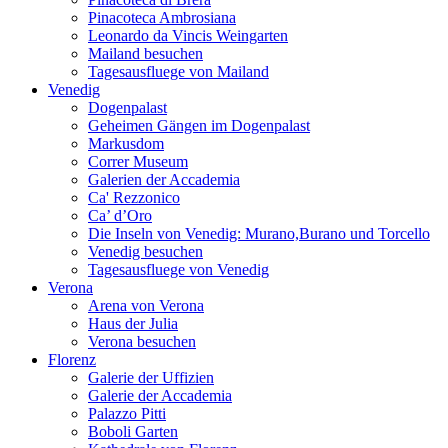
Pinacoteca Ambrosiana
Leonardo da Vincis Weingarten
Mailand besuchen
Tagesausfluege von Mailand
Venedig
Dogenpalast
Geheimen Gängen im Dogenpalast
Markusdom
Correr Museum
Galerien der Accademia
Ca' Rezzonico
Ca’ d’Oro
Die Inseln von Venedig: Murano,Burano und Torcello
Venedig besuchen
Tagesausfluege von Venedig
Verona
Arena von Verona
Haus der Julia
Verona besuchen
Florenz
Galerie der Uffizien
Galerie der Accademia
Palazzo Pitti
Boboli Garten