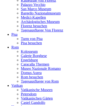
Kathedrale von Florenz
Palazzo Vecchio
San Marco Museum
Bargello Nazionalmuseum
Medici-Kapellen
Archäologisches Museum
Florenz besuchen
Tagesausfluege Von Florenz
Pisa
Turm von Pisa
Pisa besuchen
Rom
Kolosseum
Galerie Borghese
Engelsburg
Caracalla Thermen
Museo Nazionale Romano
Domus Aurea
Rom besuchen
Tagesausfluege von Rom
Vatikan
Vatikanische Museen
Petersdom
Vatikanischen Gärten
Castel Gandolfo